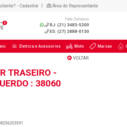
|
cliente? - Cadastrar
Área do Representante
Fale Conosco
0
RJ: (21) 3483-5200
ES: (27) 2888-0130
eio
Eletrica e Acessorios
Moto
Marcas
VOLTAR
 TRASEIRO -
QUERDO : 38060
898256253591