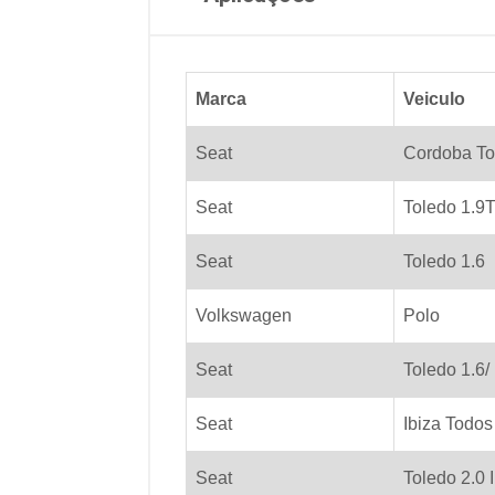
Marca
Veiculo
Seat
Cordoba To
Seat
Toledo 1.9
Seat
Toledo 1.6
Volkswagen
Polo
Seat
Toledo 1.6/ 
Seat
Ibiza Todos
Seat
Toledo 2.0 I