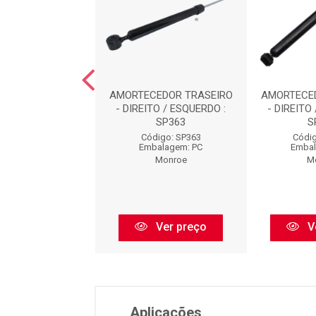
CEDOR TRASEIRO
AMORTECEDOR TRASEIRO
AMORTECE
TO / ESQUERDO :
- DIREITO / ESQUERDO :
- DIREITO
SP038
SP363
S
digo: SP038
Código: SP363
Códig
balagem: PC
Embalagem: PC
Embal
Monroe
Monroe
M
Ver preço
Ver preço
V
Aplicações