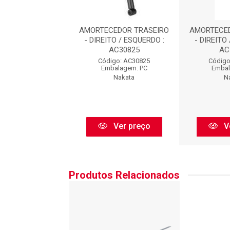
CEDOR TRASEIRO
AMORTECEDOR TRASEIRO
AMORTECED
TO / ESQUERDO :
- DIREITO / ESQUERDO :
- DIREITO
AC30825
AC30825
AC
igo: AC30825
Código: AC30825
Código
balagem: PC
Embalagem: PC
Embal
Nakata
Nakata
N
Ver preço
Ver preço
V
Produtos Relacionados