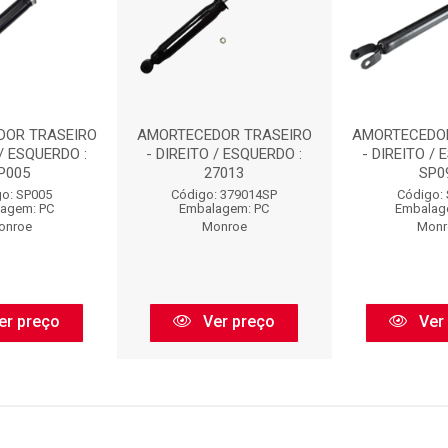
DOR TRASEIRO
AMORTECEDOR TRASEIRO
AMORTECEDO
 / ESQUERDO :
- DIREITO / ESQUERDO :
- DIREITO / 
P005
27013
SP0
o: SP005
Código: 379014SP
Código:
agem: PC
Embalagem: PC
Embalag
onroe
Monroe
Monr
er preço
Ver preço
Ver