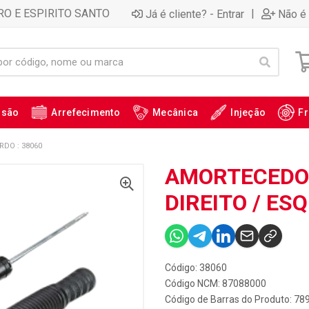
RO E ESPIRITO SANTO
|
Já é cliente? - Entrar
Não é 
ssão
Arrefecimento
Mecânica
Injeção
Fr
RDO : 38060
AMORTECEDOR
DIREITO / ES
Código: 38060
Código NCM: 87088000
Código de Barras do Produto: 7