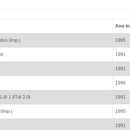
Ano Ini
dos (Imp.)
1995
Td
1991
1991
1996
1.8/ 1.9Td/ 2.0I
1991
 (Imp.)
1995
1991