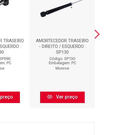
R TRASEIRO
AMORTECEDOR TRASEIRO
AMORTECEDOR D
ESQUERDO :
- DIREITO / ESQUERDO :
16498
90
SP130
Código: 16
 SP090
Código: SP130
Embalagem:
em: PC
Embalagem: PC
Monroe
oe
Monroe
Ver pr
 preço
Ver preço