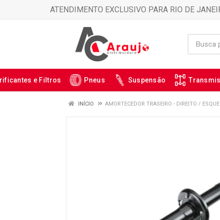
ATENDIMENTO EXCLUSIVO PARA RIO DE JANEI
rificantes e Filtros
Pneus
Suspensão
Transmi
INÍCIO
AMORTECEDOR TRASEIRO - DIREITO / ESQUE