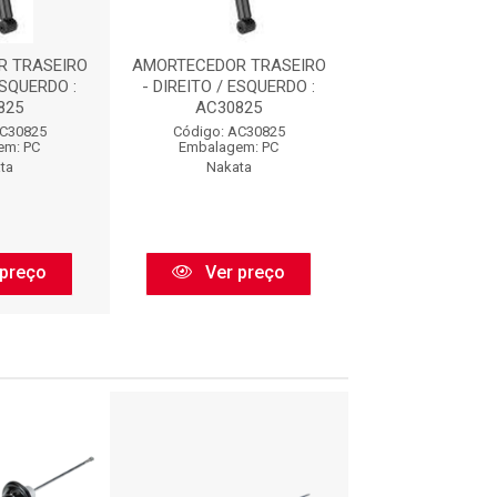
 TRASEIRO
AMORTECEDOR TRASEIRO
AMORTECEDOR T
ESQUERDO :
- DIREITO / ESQUERDO :
- DIREITO / ES
825
AC30825
AC3082
AC30825
Código: AC30825
Código: AC3
em: PC
Embalagem: PC
Embalagem:
ta
Nakata
Nakata
preço
Ver preço
Ver pr