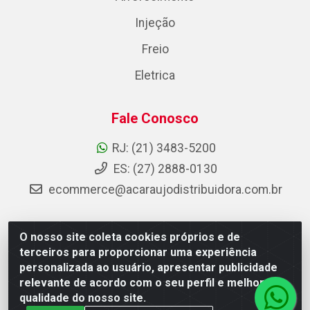
Injeção
Freio
Eletrica
Fale Conosco
RJ: (21) 3483-5200
ES: (27) 2888-0130
ecommerce@acaraujodistribuidora.com.br
O nosso site coleta cookies próprios e de
AC Araujo Distribuidora - Rua Carneiro de Campos, 42 -
terceiros para proporcionar uma experiência
São Cristóvão, Rio de Janeiro/RJ - CEP 20.920-410 -
personalizada ao usuário, apresentar publicidade
CNPJ 08.744.753/0003-85
relevante de acordo com o seu perfil e melhorar a
qualidade do nosso site.