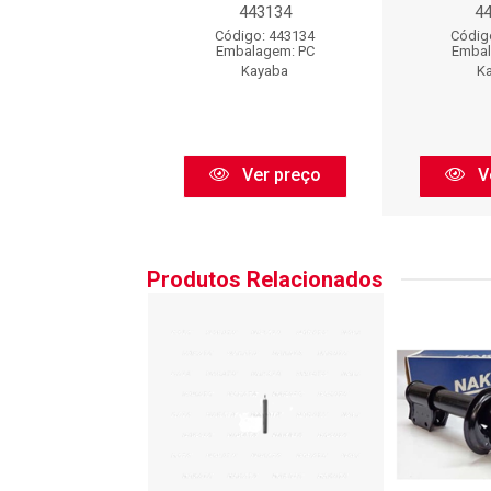
443134
443134
4
digo: 443134
Código: 443134
Códig
balagem: PC
Embalagem: PC
Embal
Kayaba
Kayaba
K
Ver preço
Ver preço
V
Produtos Relacionados