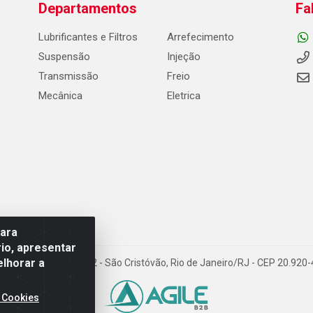
Departamentos
Fa
Lubrificantes e Filtros
Arrefecimento
Suspensão
Injeção
Transmissão
Freio
Mecânica
Eletrica
para
io, apresentar
elhorar a
Carneiro de Campos, 42 - São Cristóvão, Rio de Janeiro/RJ - CEP 20.92
 Cookies