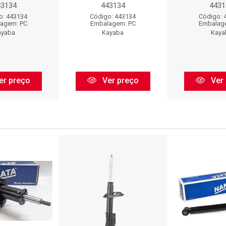
43134
443134
4431
o: 443134
Código: 443134
Código: 
agem: PC
Embalagem: PC
Embalag
ayaba
Kayaba
Kaya
er preço
Ver preço
Ver 