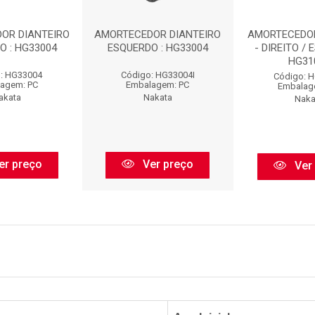
OR DIANTEIRO
AMORTECEDOR DIANTEIRO
AMORTECEDO
O : HG33004
ESQUERDO : HG33004
- DIREITO / 
HG31
: HG33004
Código: HG33004I
Código: 
agem: PC
Embalagem: PC
Embalag
akata
Nakata
Naka
er preço
Ver preço
Ver