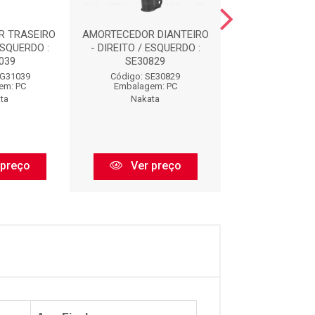
R TRASEIRO
AMORTECEDOR DIANTEIRO
AMORTECEDOR D
ESQUERDO :
- DIREITO / ESQUERDO :
- DIREITO / ES
039
SE30829
HG3303
HG31039
Código: SE30829
Código: HG3
em: PC
Embalagem: PC
Embalagem:
ta
Nakata
Nakata
 preço
Ver preço
Ver pr