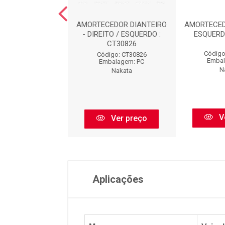
CEDOR TRASEIRO
AMORTECEDOR DIANTEIRO
AMORTECED
TO / ESQUERDO :
- DIREITO / ESQUERDO :
ESQUERD
HG31202
CT30826
Código
igo: HG31202
Código: CT30826
Embal
balagem: PC
Embalagem: PC
N
Nakata
Nakata
V
Ver preço
Ver preço
Aplicações