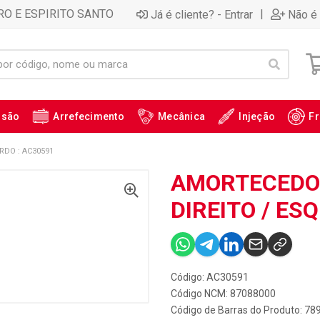
RO E ESPIRITO SANTO
|
Já é cliente? - Entrar
Não é 
ssão
Arrefecimento
Mecânica
Injeção
Fr
RDO : AC30591
AMORTECEDOR
DIREITO / ES
Código: AC30591
Código NCM: 87088000
Código de Barras do Produto: 7