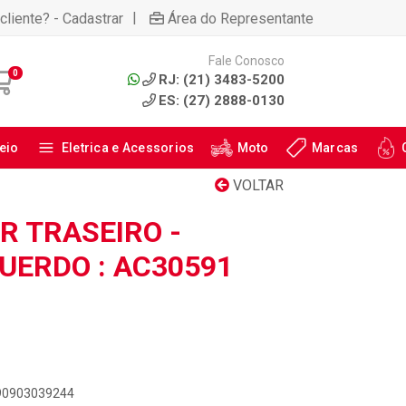
|
cliente? - Cadastrar
Área do Representante
Fale Conosco
0
RJ: (21) 3483-5200
ES: (27) 2888-0130
eio
Eletrica e Acessorios
Moto
Marcas
VOLTAR
 TRASEIRO -
QUERDO : AC30591
890903039244