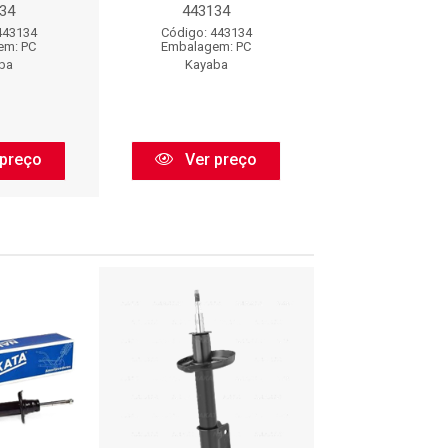
34
443134
443134
443134
Código: 443134
Código: 443
em: PC
Embalagem: PC
Embalagem:
ba
Kayaba
Kayaba
preço
Ver preço
Ver pr