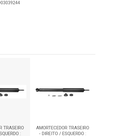
0903039244
 TRASEIRO
AMORTECEDOR TRASEIRO
AMORTECEDOR T
ESQUERDO :
- DIREITO / ESQUERDO :
- DIREITO / ES