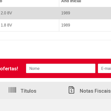
lo
Ano Inicial
 2.0 8V
1989
 1.8 8V
1989
ofertas!
Títulos
Notas Fiscais