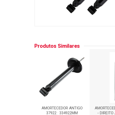
Produtos Similares
CEDOR TRASEIRO
AMORTECEDOR ANTIGO
AMORTECED
TO / ESQUERDO :
37922 : 334922MM
- DIREITO