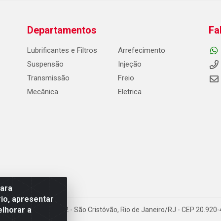
Departamentos
Fa
Lubrificantes e Filtros
Arrefecimento
Suspensão
Injeção
Transmissão
Freio
Mecânica
Eletrica
para
io, apresentar
elhorar a
Carneiro de Campos, 42 - São Cristóvão, Rio de Janeiro/RJ - CEP 20.92