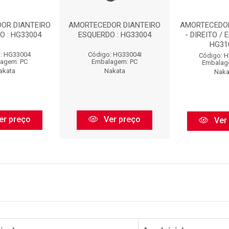
OR DIANTEIRO
AMORTECEDOR DIANTEIRO
AMORTECEDO
O : HG33004
ESQUERDO : HG33004
- DIREITO / 
HG31
: HG33004
Código: HG33004I
Código: 
agem: PC
Embalagem: PC
Embalag
akata
Nakata
Naka
er preço
Ver preço
Ver