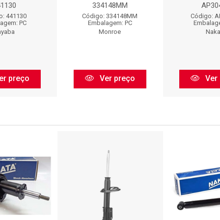
41130
334148MM
AP30
o: 441130
Código: 334148MM
Código: A
agem: PC
Embalagem: PC
Embalag
ayaba
Monroe
Naka
er preço
Ver preço
Ver 