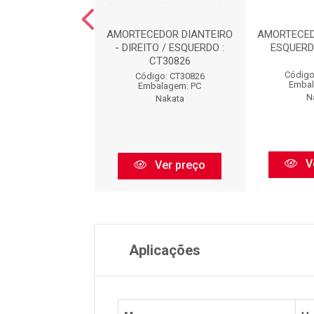
CEDOR TRASEIRO
AMORTECEDOR DIANTEIRO
AMORTECED
TO / ESQUERDO :
- DIREITO / ESQUERDO :
ESQUERD
HG31202
CT30826
Código
igo: HG31202
Código: CT30826
Embal
balagem: PC
Embalagem: PC
N
Nakata
Nakata
V
Ver preço
Ver preço
Aplicações