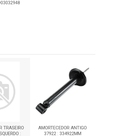
0903032948
 TRASEIRO
AMORTECEDOR ANTIGO
AMORTECEDOR T
ESQUERDO :
37922 : 334922MM
- DIREITO / ES