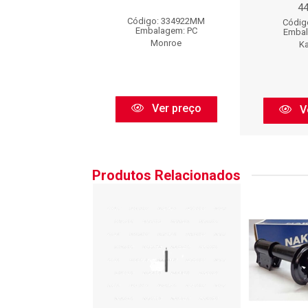
AP30460
4
Código: 334922MM
igo: AP30460I
Códig
Embalagem: PC
balagem: PC
Embal
Monroe
Nakata
K
Ver preço
Ver preço
V
Produtos Relacionados