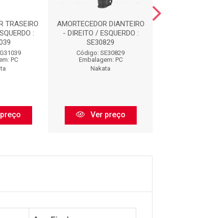
R TRASEIRO
AMORTECEDOR DIANTEIRO
AMORTECEDOR D
ESQUERDO :
- DIREITO / ESQUERDO :
- DIREITO / ES
039
SE30829
HG3303
HG31039
Código: SE30829
Código: HG3
em: PC
Embalagem: PC
Embalagem:
ta
Nakata
Nakata
 preço
Ver preço
Ver pr