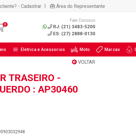
|
cliente? - Cadastrar
Área do Representante
Fale Conosco
0
RJ: (21) 3483-5200
ES: (27) 2888-0130
eio
Eletrica e Acessorios
Moto
Marcas
VOLTAR
 TRASEIRO -
QUERDO : AP30460
890903032948