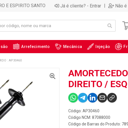
RO E ESPIRITO SANTO
|
Já é cliente? - Entrar
Não é 
ssão
Arrefecimento
Mecânica
Injeção
Fr
RDO : AP30460
AMORTECEDOR
DIREITO / ES
Código: AP30460
Código NCM: 87088000
Código de Barras do Produto: 7