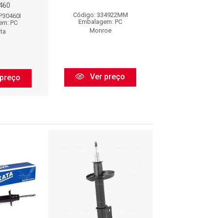
460
441130
Código: 334922MM
P30460I
Código: 441
Embalagem: PC
em: PC
Embalagem:
Monroe
ta
Kayaba
Ver preço
preço
Ver pr