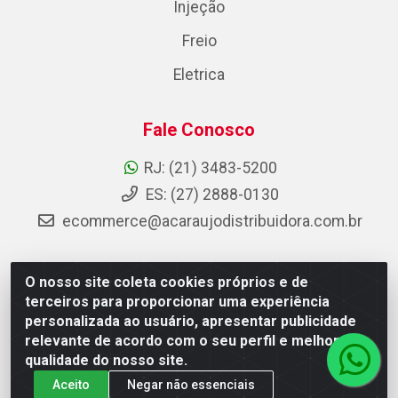
Injeção
Freio
Eletrica
Fale Conosco
RJ: (21) 3483-5200
ES: (27) 2888-0130
ecommerce@acaraujodistribuidora.com.br
O nosso site coleta cookies próprios e de
AC Araujo Distribuidora - Rua Carneiro de Campos, 42 -
terceiros para proporcionar uma experiência
São Cristóvão, Rio de Janeiro/RJ - CEP 20.920-410 -
personalizada ao usuário, apresentar publicidade
CNPJ 08.744.753/0003-85
relevante de acordo com o seu perfil e melhorar a
qualidade do nosso site.
Aceito
Negar não essenciais