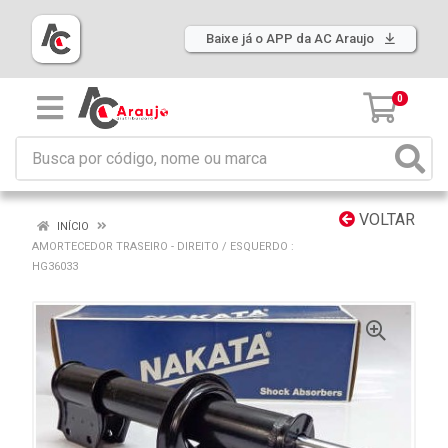
Baixe já o APP da AC Araujo
0
VOLTAR
INÍCIO
AMORTECEDOR TRASEIRO - DIREITO / ESQUERDO :
HG36033