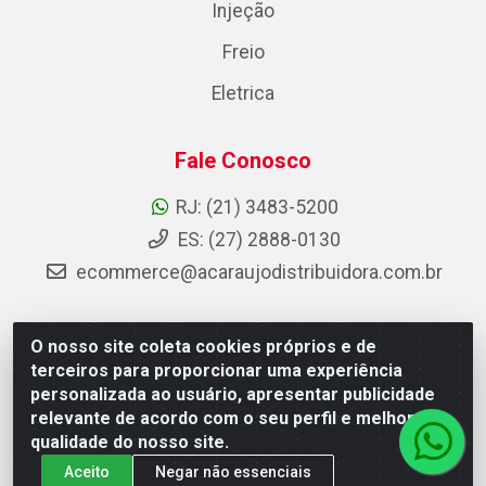
Injeção
Freio
Eletrica
Fale Conosco
RJ: (21) 3483-5200
ES: (27) 2888-0130
ecommerce@acaraujodistribuidora.com.br
O nosso site coleta cookies próprios e de
AC Araujo Distribuidora - Rua Carneiro de Campos, 42 -
terceiros para proporcionar uma experiência
São Cristóvão, Rio de Janeiro/RJ - CEP 20.920-410 -
personalizada ao usuário, apresentar publicidade
CNPJ 08.744.753/0003-85
relevante de acordo com o seu perfil e melhorar a
qualidade do nosso site.
Aceito
Negar não essenciais