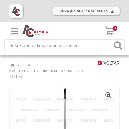
Baixe já o APP da AC Araujo
0
VOLTAR
INÍCIO
AMORTECEDOR TRASEIRO - DIREITO / ESQUERDO :
HG41166