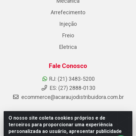
Mecânica
Arrefecimento
Injeção
Freio
Eletrica
Fale Conosco
RJ: (21) 3483-5200
ES: (27) 2888-0130
ecommerce@acaraujodistribuidora.com.br
O nosso site coleta cookies próprios e de
AC Araujo Distribuidora - Rua Carneiro de Campos, 42 -
terceiros para proporcionar uma experiência
São Cristóvão, Rio de Janeiro/RJ - CEP 20.920-410 -
personalizada ao usuário, apresentar publicidade
CNPJ 08.744.753/0003-85