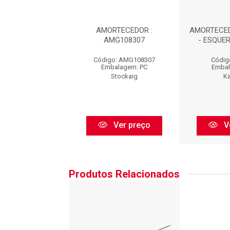
CEDOR TRASEIRO
AMORTECEDOR :
AMORTECED
ERDO : HG33080
AMG108307
- ESQUER
igo: HG33080I
Código: AMG108307
Códig
balagem: PC
Embalagem: PC
Embal
Nakata
Stockaig
K
Ver preço
Ver preço
V
Produtos Relacionados