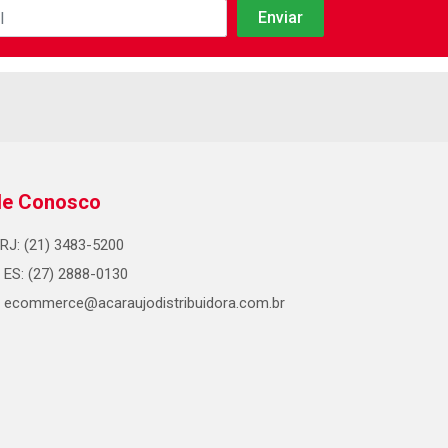
le Conosco
RJ: (21) 3483-5200
ES: (27) 2888-0130
ecommerce@acaraujodistribuidora.com.br