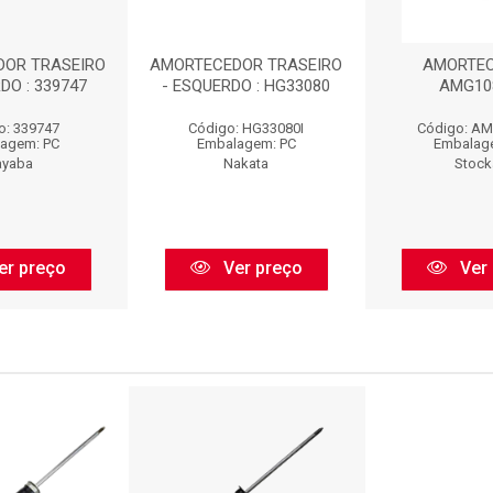
OR TRASEIRO
AMORTECEDOR TRASEIRO
AMORTEC
DO : 339747
- ESQUERDO : HG33080
AMG10
o: 339747
Código: HG33080I
Código: A
agem: PC
Embalagem: PC
Embalag
ayaba
Nakata
Stock
er preço
Ver preço
Ver 