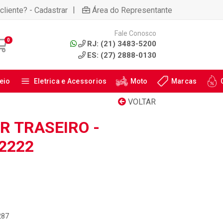
|
cliente? - Cadastrar
Área do Representante
Fale Conosco
0
RJ: (21) 3483-5200
ES: (27) 2888-0130
eio
Eletrica e Acessorios
Moto
Marcas
VOLTAR
 TRASEIRO -
2222
287