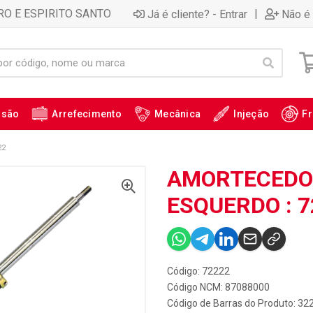
RO E ESPIRITO SANTO
|
Já é cliente? - Entrar
Não é 
ssão
Arrefecimento
Mecânica
Injeção
Fr
22
AMORTECEDOR
ESQUERDO : 7
Código: 72222
Código NCM: 87088000
Código de Barras do Produto: 32