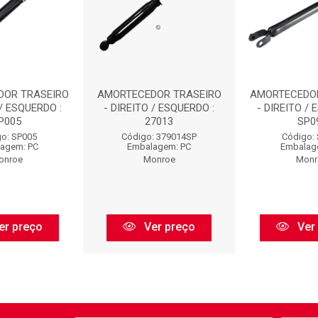
DOR TRASEIRO
AMORTECEDOR TRASEIRO
AMORTECEDO
 / ESQUERDO :
- DIREITO / ESQUERDO :
- DIREITO / 
P005
27013
SP0
o: SP005
Código: 379014SP
Código:
agem: PC
Embalagem: PC
Embalag
onroe
Monroe
Monr
er preço
Ver preço
Ver