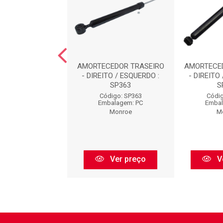
CEDOR TRASEIRO
AMORTECEDOR TRASEIRO
AMORTECE
TO / ESQUERDO :
- DIREITO / ESQUERDO :
- DIREITO
SP038
SP363
S
digo: SP038
Código: SP363
Códig
balagem: PC
Embalagem: PC
Embal
Monroe
Monroe
M
Ver preço
Ver preço
V