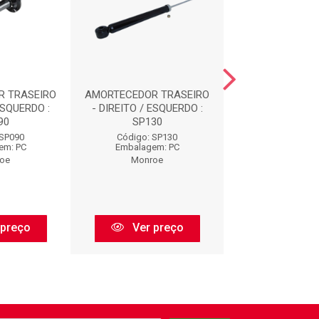
R TRASEIRO
AMORTECEDOR TRASEIRO
AMORTECEDOR D
ESQUERDO :
- DIREITO / ESQUERDO :
16498
90
SP130
Código: 16
 SP090
Código: SP130
Embalagem:
em: PC
Embalagem: PC
Monroe
oe
Monroe
Ver pr
 preço
Ver preço