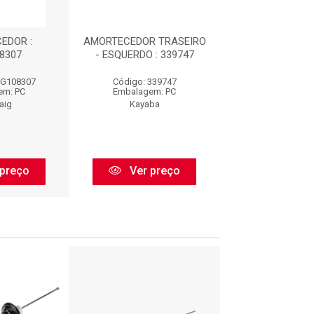
EDOR :
AMORTECEDOR TRASEIRO
AMORTECEDOR T
8307
- ESQUERDO : 339747
- ESQUERDO : 
MG108307
Código: 339747
Código: HG33
em: PC
Embalagem: PC
Embalagem:
aig
Kayaba
Nakata
preço
Ver preço
Ver pr