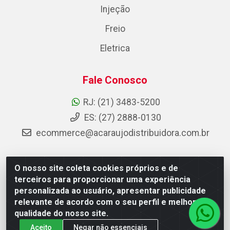
Injeção
Freio
Eletrica
Fale Conosco
RJ: (21) 3483-5200
ES: (27) 2888-0130
ecommerce@acaraujodistribuidora.com.br
O nosso site coleta cookies próprios e de
AC Araujo Distribuidora - Rua Carneiro de Campos, 42 -
terceiros para proporcionar uma experiência
São Cristóvão, Rio de Janeiro/RJ - CEP 20.920-410 -
personalizada ao usuário, apresentar publicidade
CNPJ 08.744.753/0003-85
relevante de acordo com o seu perfil e melhorar a
qualidade do nosso site.
Aceito
Negar não essenciais