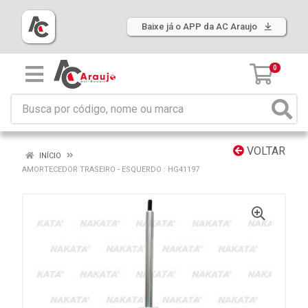
Baixe já o APP da AC Araujo
0
VOLTAR
INÍCIO
AMORTECEDOR TRASEIRO - ESQUERDO : HG41197