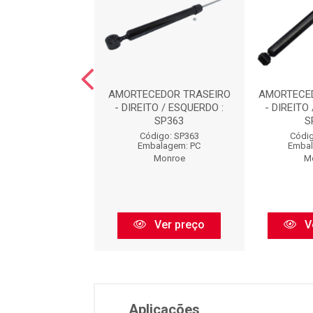
CEDOR TRASEIRO
AMORTECEDOR TRASEIRO
AMORTECE
TO / ESQUERDO :
- DIREITO / ESQUERDO :
- DIREITO
SP038
SP363
S
digo: SP038
Código: SP363
Códig
balagem: PC
Embalagem: PC
Embal
Monroe
Monroe
M
Ver preço
Ver preço
V
Aplicações