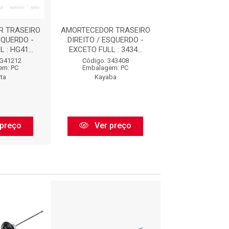
 TRASEIRO
AMORTECEDOR TRASEIRO
AMORTECEDOR T
SQUERDO -
DIREITO / ESQUERDO -
DIREITO / ESQ
 : HG41...
EXCETO FULL : 3434...
EXCETO FULL : 
HG41212
Código: 343408
Código: HG4
em: PC
Embalagem: PC
Embalagem:
ta
Kayaba
Nakata
preço
Ver preço
Ver pr