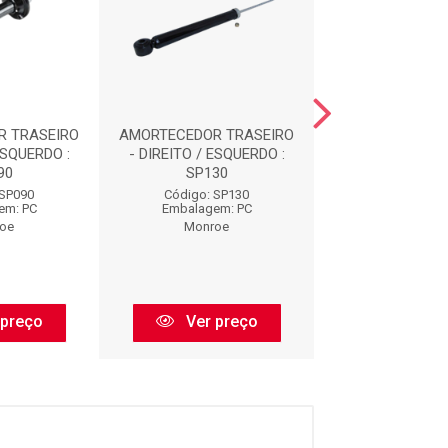
R TRASEIRO
AMORTECEDOR TRASEIRO
AMORTECEDOR D
ESQUERDO :
- DIREITO / ESQUERDO :
16498
90
SP130
Código: 16
 SP090
Código: SP130
Embalagem:
em: PC
Embalagem: PC
Monroe
oe
Monroe
Ver pr
 preço
Ver preço