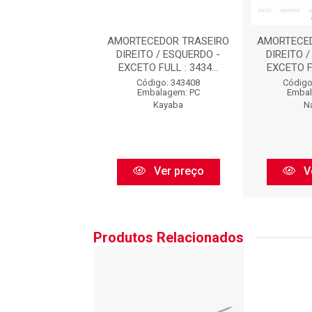
CEDOR TRASEIRO
AMORTECEDOR TRASEIRO
AMORTECED
O / ESQUERDO -
DIREITO / ESQUERDO -
DIREITO 
 FULL : HG41...
EXCETO FULL : 3434...
EXCETO FU
igo: HG41212
Código: 343408
Código
balagem: PC
Embalagem: PC
Embal
Nakata
Kayaba
N
Ver preço
Ver preço
V
Produtos Relacionados