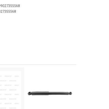
899027355568
9027355568