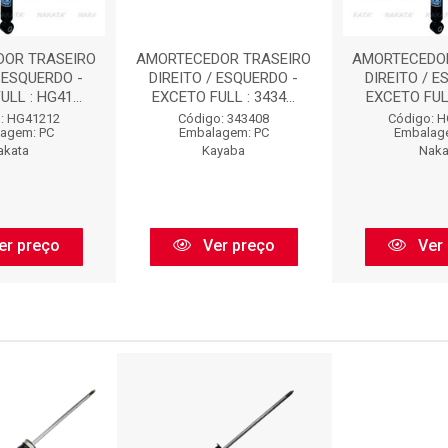
OR TRASEIRO
AMORTECEDOR TRASEIRO
AMORTECEDOR
/ ESQUERDO -
DIREITO / ESQUERDO -
DIREITO / E
LL : HG41...
EXCETO FULL : 3434...
EXCETO FULL
: HG41212
Código: 343408
Código: 
agem: PC
Embalagem: PC
Embalag
akata
Kayaba
Naka
er preço
Ver preço
Ver 