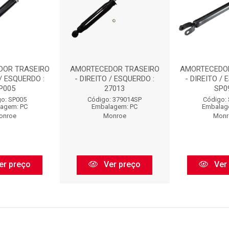
DOR TRASEIRO
AMORTECEDOR TRASEIRO
AMORTECEDO
 / ESQUERDO :
- DIREITO / ESQUERDO :
- DIREITO / 
P005
27013
SP0
o: SP005
Código: 379014SP
Código:
agem: PC
Embalagem: PC
Embalag
onroe
Monroe
Monr
er preço
Ver preço
Ver