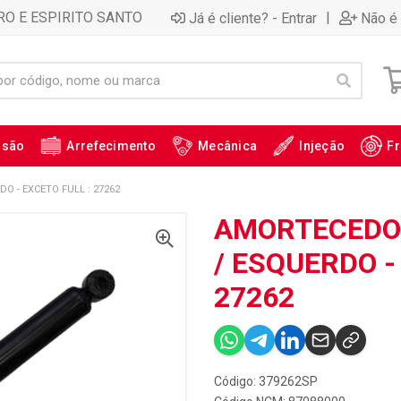
RO E ESPIRITO SANTO
|
Já é cliente? - Entrar
Não é 
ssão
Arrefecimento
Mecânica
Injeção
Fr
O - EXCETO FULL : 27262
AMORTECEDOR
/ ESQUERDO -
27262
Código: 379262SP