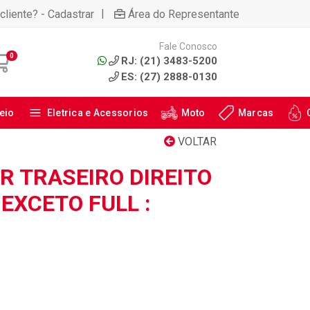
|
cliente? - Cadastrar
Área do Representante
Fale Conosco
0
RJ: (21) 3483-5200
ES: (27) 2888-0130
eio
Eletrica e Acessorios
Moto
Marcas
VOLTAR
 TRASEIRO DIREITO
 EXCETO FULL :