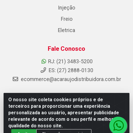
Injeção
Freio
Eletrica
Fale Conosco
RJ: (21) 3483-5200
ES: (27) 2888-0130
ecommerce@acaraujodistribuidora.com.br
O nosso site coleta cookies próprios e de
AC Araujo Distribuidora - Rua Carneiro de Campos, 42 -
terceiros para proporcionar uma experiência
São Cristóvão, Rio de Janeiro/RJ - CEP 20.920-410 -
personalizada ao usuário, apresentar publicidade
CNPJ 08.744.753/0003-85
relevante de acordo com o seu perfil e melhorar a
qualidade do nosso site.