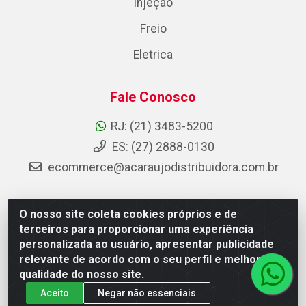
Injeção
Freio
Eletrica
Fale Conosco
RJ: (21) 3483-5200
ES: (27) 2888-0130
ecommerce@acaraujodistribuidora.com.br
O nosso site coleta cookies próprios e de
AC Araujo Distribuidora - Rua Carneiro de Campos, 42 -
terceiros para proporcionar uma experiência
São Cristóvão, Rio de Janeiro/RJ - CEP 20.920-410 -
personalizada ao usuário, apresentar publicidade
CNPJ 08.744.753/0003-85
relevante de acordo com o seu perfil e melhorar a
qualidade do nosso site.
Aceito
Negar não essenciais