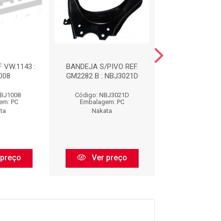
 VW.1143 :
BANDEJA S/PIVO REF.
BANDEJA S/PI
008
GM2282 B : NBJ3021D
GM2283 B : N
NBJ1008
Código: NBJ3021D
Código: NBJ
em: PC
Embalagem: PC
Embalagem:
ta
Nakata
Nakata
 preço
Ver preço
Ver pr