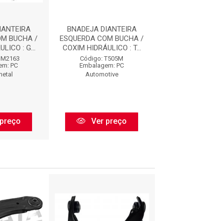
IANTEIRA
BNADEJA DIANTEIRA
BANDEJA INF. LE 
M BUCHA /
ESQUERDA COM BUCHA /
BDJ2023
LICO : G...
COXIM HIDRÁULICO : T...
Código: BDJ2
GM2163
Código: T505M
Embalagem:
em: PC
Embalagem: PC
Perfect
metal
Automotive
Ver pr
preço
Ver preço