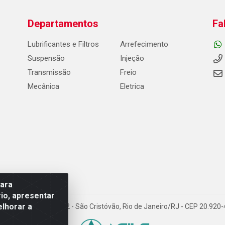
Departamentos
Fa
Lubrificantes e Filtros
Arrefecimento
Suspensão
Injeção
Transmissão
Freio
Mecânica
Eletrica
para
io, apresentar
elhorar a
Carneiro de Campos, 42 - São Cristóvão, Rio de Janeiro/RJ - CEP 20.92