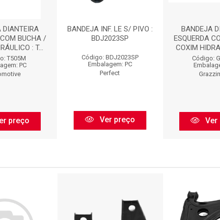
 DIANTEIRA
BANDEJA INF. LE S/ PIVO :
BANDEJA D
 COM BUCHA /
BDJ2023SP
ESQUERDA CO
ÁULICO : T...
COXIM HIDRAU
Código: BDJ2023SP
o: T505M
Código: 
Embalagem: PC
agem: PC
Embalag
Perfect
omotive
Grazzi
Ver preço
er preço
Ver 