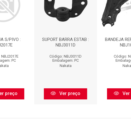
A S/PIVO :
SUPORT BARRA ESTAB :
BANDEJA REF
J2017E
NBJ3011D
NBJ1
: NBJ2017E
Código: NBJ3011D
Código: 
agem: PC
Embalagem: PC
Embalag
akata
Nakata
Naka
er preço
Ver preço
Ver