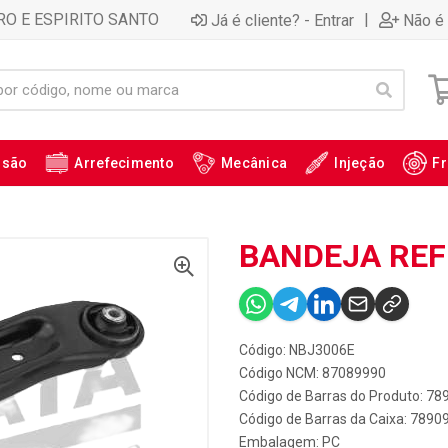
RO E ESPIRITO SANTO
|
Já é cliente? - Entrar
Não é 
ssão
Arrefecimento
Mecânica
Injeção
Fr
BANDEJA REF 
Código: NBJ3006E
Código NCM: 87089990
Código de Barras do Produto: 7
Código de Barras da Caixa: 789
Embalagem: PC