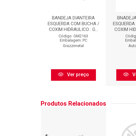
INF. LE S/ PIVO :
BANDEJA DIANTEIRA
BNADEJA
DJ2023SP
ESQUERDA COM BUCHA /
ESQUERDA
COXIM HIDRAULICO : G...
COXIM HIDR
go: BDJ2023SP
Código: GM2163
Códig
balagem: PC
Embalagem: PC
Embal
Perfect
Grazzimetal
Aut
Ver preço
Ver preço
V
Produtos Relacionados