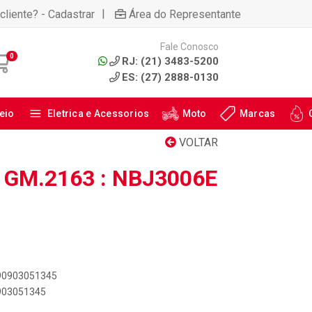
|
cliente? - Cadastrar
Área do Representante
Fale Conosco
0
RJ: (21) 3483-5200
ES: (27) 2888-0130
eio
Eletrica e Acessorios
Moto
Marcas
VOLTAR
GM.2163 : NBJ3006E
890903051345
0903051345