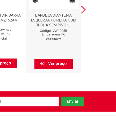
 DIR BARRA
BANDEJA DIANTEIRA
BANDEJA DIA
 GM2152AM
ESQUERDA / DIREITA COM
ESQUERDO COM 
BUCHA SEM PIVO : ...
MANCAL SEM PIV
GM2152X
Código: VW1005B
Código: FI19
em: PC
Embalagem: PC
Embalagem:
metal
Grazzimetal
Grazzimet
 preço
Ver preço
Ver pr