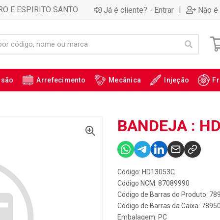
RO E ESPIRITO SANTO
|
Já é cliente? - Entrar
Não é 
ssão
Arrefecimento
Mecânica
Injeção
Fr
BANDEJA : H
Código: HD13053C
Código NCM: 87089990
Código de Barras do Produto: 7
Código de Barras da Caixa: 789
Embalagem: PC