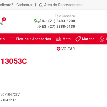
|
cliente? - Cadastrar
Área do Representante
Fale Conosco
0
RJ: (21) 3483-5200
ES: (27) 2888-0130
eio
Eletrica e Acessorios
Moto
Marcas
VOLTAR
D13053C
895071047237
5071047237