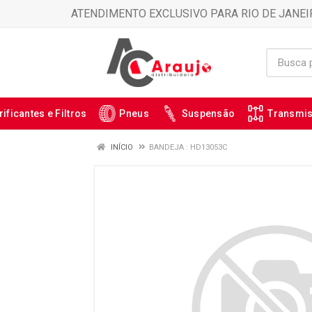
ATENDIMENTO EXCLUSIVO PARA RIO DE JANEI
rificantes e Filtros
Pneus
Suspensão
Transmi
INÍCIO
BANDEJA : HD13053C