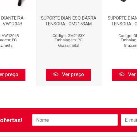
 DIANTEIRA-
SUPORTE DIAN ESQ BARRA
SUPORTE DIAN
 : VW1204B
TENSORA : GM2153AM
TENSORA :
: VW1204B
Código: GM2153X
Código: 
agem: PC
Embalagem: PC
Embalag
zimetal
Grazzimetal
Grazzi
er preço
Ver preço
Ver
ofertas!