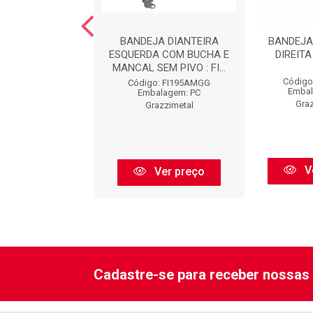
JA DIANTEIRA
BANDEJA DIANTEIRA
BANDEJA
A COM BUCHA /
ESQUERDA COM BUCHA E
DIREITA
 DIRRECAO HI...
MANCAL SEM PIVO : FI...
Código
go: FO3024HX
Código: FI195AMGG
Embal
balagem: PC
Embalagem: PC
Graz
razzimetal
Grazzimetal
V
Ver preço
Ver preço
Cadastre-se para receber nossas 