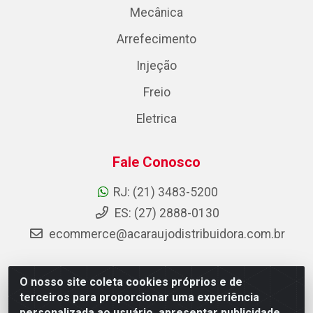
Mecânica
Arrefecimento
Injeção
Freio
Eletrica
Fale Conosco
RJ: (21) 3483-5200
ES: (27) 2888-0130
ecommerce@acaraujodistribuidora.com.br
O nosso site coleta cookies próprios e de
AC Araujo Distribuidora - Rua Carneiro de Campos, 42 -
terceiros para proporcionar uma experiência
São Cristóvão, Rio de Janeiro/RJ - CEP 20.920-410 -
personalizada ao usuário, apresentar publicidade