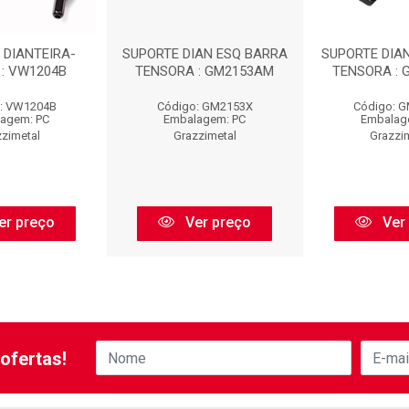
 DIANTEIRA-
SUPORTE DIAN ESQ BARRA
SUPORTE DIAN
 : VW1204B
TENSORA : GM2153AM
TENSORA :
: VW1204B
Código: GM2153X
Código: 
agem: PC
Embalagem: PC
Embalag
zimetal
Grazzimetal
Grazzi
er preço
Ver preço
Ver
ofertas!