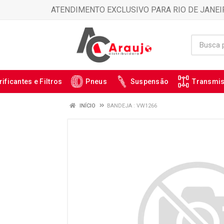
ATENDIMENTO EXCLUSIVO PARA RIO DE JANEI
rificantes e Filtros
Pneus
Suspensão
Transmi
INÍCIO
BANDEJA : VW1266