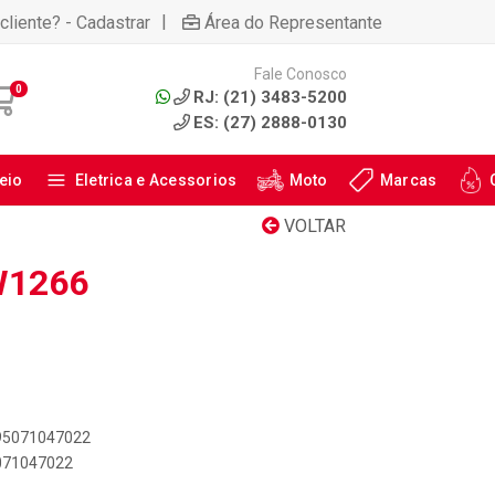
|
cliente? - Cadastrar
Área do Representante
Fale Conosco
0
RJ: (21) 3483-5200
ES: (27) 2888-0130
eio
Eletrica e Acessorios
Moto
Marcas
VOLTAR
W1266
895071047022
5071047022