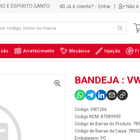
RO E ESPIRITO SANTO
|
Já é cliente? - Entrar
Não é 
ssão
Arrefecimento
Mecânica
Injeção
Fr
BANDEJA : V
Código: VW1266
Código NCM: 87089990
Código de Barras do Produto: 7
Código de Barras da Caixa: 789
Embalagem: PC