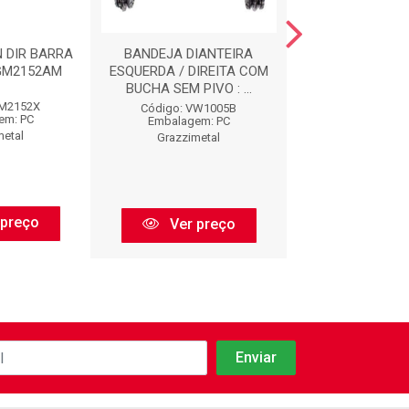
 DIR BARRA
BANDEJA DIANTEIRA
BANDEJA DIA
 GM2152AM
ESQUERDA / DIREITA COM
ESQUERDO COM 
BUCHA SEM PIVO : ...
MANCAL SEM PIV
GM2152X
Código: VW1005B
Código: FI19
em: PC
Embalagem: PC
Embalagem:
metal
Grazzimetal
Grazzimet
 preço
Ver preço
Ver pr