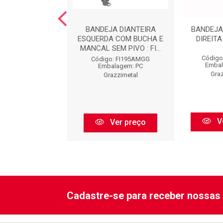
JA DIANTEIRA
BANDEJA DIANTEIRA
BANDEJA
A COM BUCHA /
ESQUERDA COM BUCHA E
DIREITA
 DIRRECAO HI...
MANCAL SEM PIVO : FI...
Código
go: FO3024HX
Código: FI195AMGG
Embal
balagem: PC
Embalagem: PC
Graz
razzimetal
Grazzimetal
V
Ver preço
Ver preço
Cadastre-se para receber nossas 