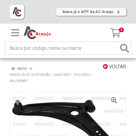
Baixe já o APP da AC Araujo
0
VOLTAR
INÍCIO
BANDEJA DE SUSPENSÃO - DIANTEIRO - ESQUERDO :
NBJ9008EP