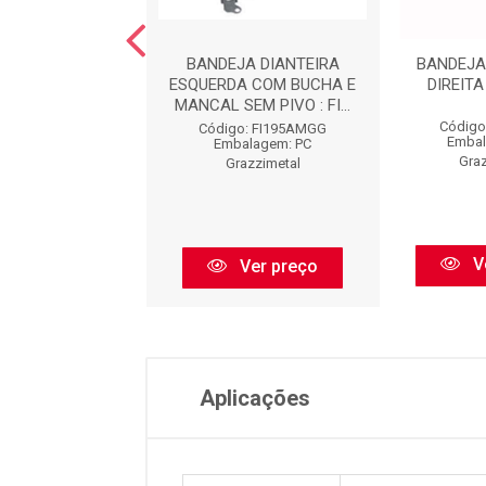
JA DIANTEIRA
BANDEJA DIANTEIRA
BANDEJA
A COM BUCHA /
ESQUERDA COM BUCHA E
DIREITA
 DIRRECAO HI...
MANCAL SEM PIVO : FI...
Código
go: FO3024HX
Código: FI195AMGG
Embal
balagem: PC
Embalagem: PC
Graz
razzimetal
Grazzimetal
V
Ver preço
Ver preço
Aplicações