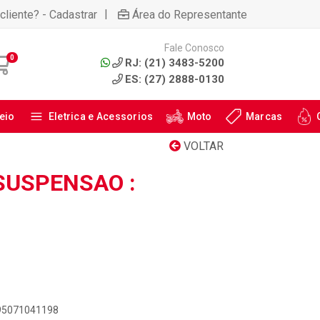
|
cliente? - Cadastrar
Área do Representante
Fale Conosco
0
RJ: (21) 3483-5200
ES: (27) 2888-0130
eio
Eletrica e Acessorios
Moto
Marcas
VOLTAR
SUSPENSAO :
895071041198