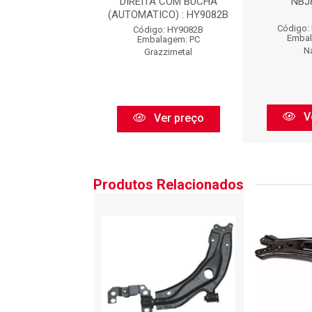
BJ8006DP
DIREITA COM BUCHA
NBJ
(AUTOMATICO) : HY9082B
go: NBJ8006DP
Código:
Código: HY9082B
balagem: PC
Embal
Embalagem: PC
Nakata
N
Grazzimetal
Ver preço
V
Ver preço
Produtos Relacionados