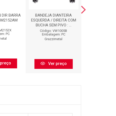
 DIR BARRA
BANDEJA DIANTEIRA
BANDEJA DIA
 GM2152AM
ESQUERDA / DIREITA COM
ESQUERDO COM 
BUCHA SEM PIVO : ...
MANCAL SEM PIV
GM2152X
Código: VW1005B
Código: FI19
em: PC
Embalagem: PC
Embalagem:
metal
Grazzimetal
Grazzimet
 preço
Ver preço
Ver pr