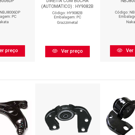
8006DP
DIREITA COM BUCHA
NBJ80
(AUTOMATICO) : HY9082B
 NBJ8006DP
Código: N
Código: HY9082B
agem: PC
Embalag
Embalagem: PC
akata
Naka
Grazzimetal
er preço
Ver 
Ver preço