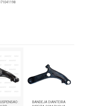
5071041198
USPENSAO :
BANDEJA DIANTEIRA
BANDEJA DE SUS