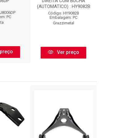
06DP
DIREITA COM BUCHA
NBJ8006
(AUTOMATICO) : HY9082B
BJ8006DP
Código: NBJ8
Código: HY9082B
em: PC
Embalagem:
Embalagem: PC
ta
Nakata
Grazzimetal
preço
Ver pr
Ver preço