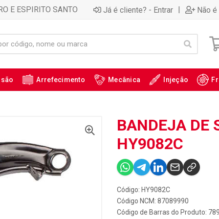
RO E ESPIRITO SANTO
|
Já é cliente? - Entrar
Não é 
ssão
Arrefecimento
Mecânica
Injeção
Fr
BANDEJA DE 
HY9082C
Código: HY9082C
Código NCM: 87089990
Código de Barras do Produto: 7