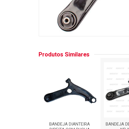
Produtos Similares
 DE SUSPENSAO :
BANDEJA DIANTEIRA
BANDEJA D