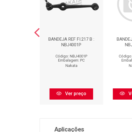
 DE SUSPENSAO :
BANDEJA REF FI.217 B :
BANDEJ
BJ1006EP
NBJ4001P
NB
go: NBJ1006EP
Código: NBJ4001P
Código
balagem: PC
Embalagem: PC
Embal
Nakata
Nakata
N
Ver preço
Ver preço
V
Aplicações