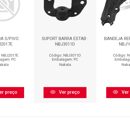
A S/PIVO :
SUPORT BARRA ESTAB :
BANDEJA REF
J2017E
NBJ3011D
NBJ1
: NBJ2017E
Código: NBJ3011D
Código: 
agem: PC
Embalagem: PC
Embalag
akata
Nakata
Naka
er preço
Ver preço
Ver