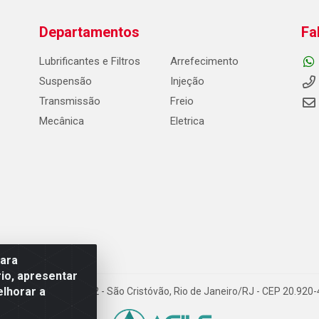
Departamentos
Fa
Lubrificantes e Filtros
Arrefecimento
Suspensão
Injeção
Transmissão
Freio
Mecânica
Eletrica
para
io, apresentar
elhorar a
Carneiro de Campos, 42 - São Cristóvão, Rio de Janeiro/RJ - CEP 20.92