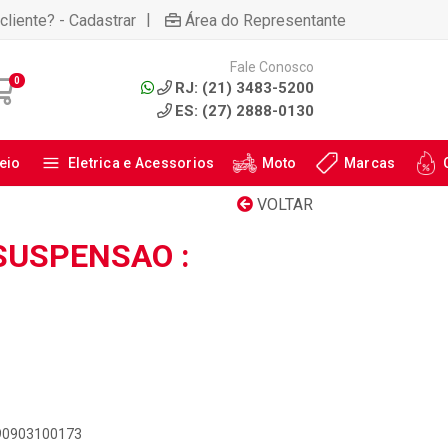
|
cliente? - Cadastrar
Área do Representante
Fale Conosco
0
RJ: (21) 3483-5200
ES: (27) 2888-0130
eio
Eletrica e Acessorios
Moto
Marcas
VOLTAR
SUSPENSAO :
890903100173