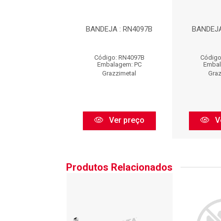
JA : RN4097B
BANDEJA : RN4097B
BANDEJA
igo: RN4097B
Código: RN4097B
Código
balagem: PC
Embalagem: PC
Embal
razzimetal
Grazzimetal
Graz
Ver preço
Ver preço
V
Produtos Relacionados