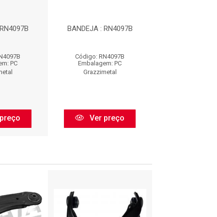
 RN4097B
BANDEJA : RN4097B
BANDEJA : R
RN4097B
Código: RN4097B
Código: RN4
em: PC
Embalagem: PC
Embalagem:
metal
Grazzimetal
Grazzimet
preço
Ver preço
Ver pr