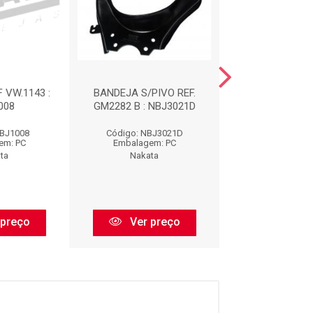
 VW.1143 :
BANDEJA S/PIVO REF.
BANDEJA S/PI
008
GM2282 B : NBJ3021D
GM2283 B : N
NBJ1008
Código: NBJ3021D
Código: NBJ
em: PC
Embalagem: PC
Embalagem:
ta
Nakata
Nakata
 preço
Ver preço
Ver pr