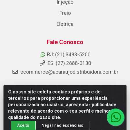
Injeção
Freio
Eletrica
Fale Conosco
RJ: (21) 3483-5200
ES: (27) 2888-0130
ecommerce@acaraujodistribuidora.com.br
O nosso site coleta cookies próprios e de
AC Araujo Distribuidora - Rua Carneiro de Campos, 42 -
terceiros para proporcionar uma experiência
São Cristóvão, Rio de Janeiro/RJ - CEP 20.920-410 -
personalizada ao usuário, apresentar publicidade
CNPJ 08.744.753/0003-85
relevante de acordo com o seu perfil e melhorar a
qualidade do nosso site.
Aceito
Negar não essenciais