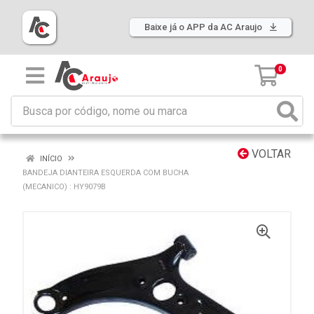
Baixe já o APP da AC Araujo
0
VOLTAR
INÍCIO
BANDEJA DIANTEIRA ESQUERDA COM BUCHA
(MECANICO) : HY9079B