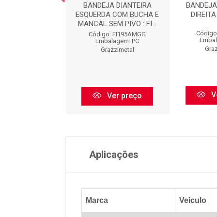
JA DIANTEIRA
BANDEJA DIANTEIRA
BANDEJA
A COM BUCHA /
ESQUERDA COM BUCHA E
DIREITA
 DIRRECAO HI...
MANCAL SEM PIVO : FI...
Código
go: FO3024HX
Código: FI195AMGG
Embal
balagem: PC
Embalagem: PC
Graz
razzimetal
Grazzimetal
V
Ver preço
Ver preço
Aplicações
Marca
Veiculo