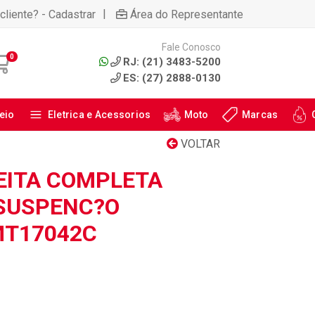
|
cliente? - Cadastrar
Área do Representante
Fale Conosco
0
RJ: (21) 3483-5200
ES: (27) 2888-0130
eio
Eletrica e Acessorios
Moto
Marcas
VOLTAR
EITA COMPLETA
 SUSPENC?O
MT17042C