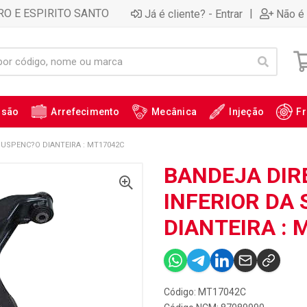
RO E ESPIRITO SANTO
|
Já é cliente? - Entrar
Não é 
ssão
Arrefecimento
Mecânica
Injeção
Fr
SUSPENC?O DIANTEIRA : MT17042C
BANDEJA DIR
INFERIOR DA
DIANTEIRA : 
Código: MT17042C