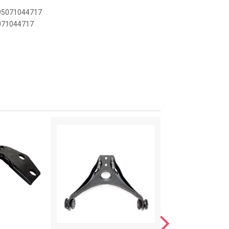
895071044717
5071044717