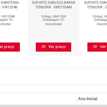
 DIANTEIRA-
SUPORTE DIAN ESQ BARRA
SUPORTE DIAN
 : VW1204B
TENSORA : GM2153AM
TENSORA :
: VW1204B
Código: GM2153X
Código: 
agem: PC
Embalagem: PC
Embalag
zimetal
Grazzimetal
Grazzi
er preço
Ver preço
Ver
Ano Inicial