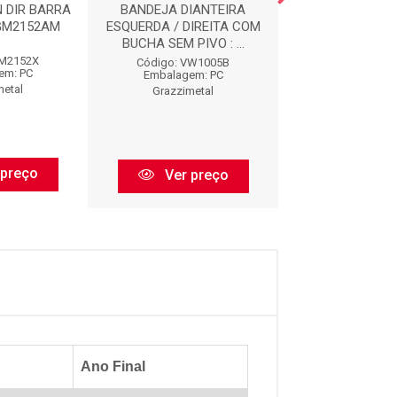
 DIR BARRA
BANDEJA DIANTEIRA
BANDEJA DIA
 GM2152AM
ESQUERDA / DIREITA COM
ESQUERDO COM 
BUCHA SEM PIVO : ...
MANCAL SEM PIV
GM2152X
Código: VW1005B
Código: FI19
em: PC
Embalagem: PC
Embalagem:
metal
Grazzimetal
Grazzimet
 preço
Ver preço
Ver pr
Ano Final