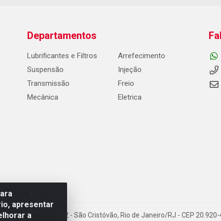
Departamentos
Fa
Lubrificantes e Filtros
Arrefecimento
Suspensão
Injeção
Transmissão
Freio
Mecânica
Eletrica
para
io, apresentar
elhorar a
Carneiro de Campos, 42 - São Cristóvão, Rio de Janeiro/RJ - CEP 20.92