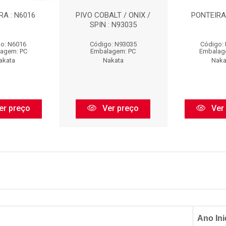
RA : N6016
PIVO COBALT / ONIX /
PONTEIRA 
SPIN : N93035
o: N6016
Código: N93035
Código:
agem: PC
Embalagem: PC
Embalag
akata
Nakata
Naka
er preço
Ver preço
Ver
Ano Ini