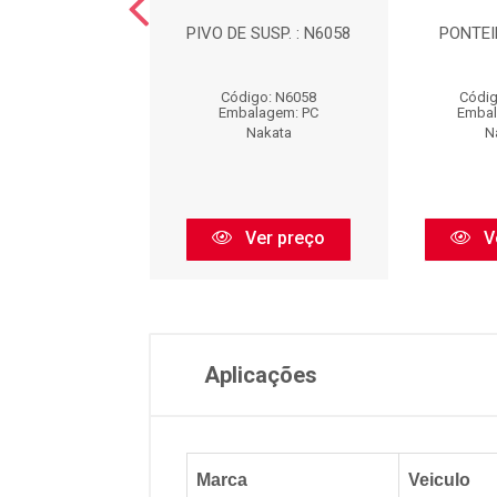
L DE DIREÇÃO -
PIVO DE SUSP. : N6058
PONTEI
EIRO - DIREITA
A DIREITA / ...
Código: N6058
Códig
digo: N97001
Embalagem: PC
Embal
balagem: PC
Nakata
N
Nakata
Ver preço
V
Ver preço
Aplicações
Marca
Veiculo