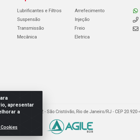
Lubrificantes e Filtros
Arrefecimento
Suspensão
Injeção
Transmissão
Freio
Mecânica
Eletrica
para
io, apresentar
elhorar a
Carneiro de Campos, 42 - São Cristóvão, Rio de Janeiro/RJ - CEP 20.92
 Cookies