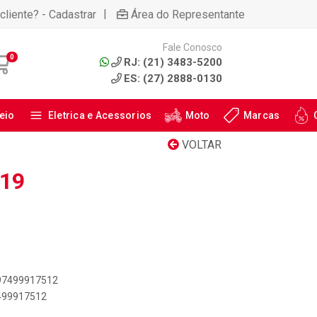
|
cliente? - Cadastrar
Área do Representante
Fale Conosco
0
RJ: (21) 3483-5200
ES: (27) 2888-0130
eio
Eletrica e Acessorios
Moto
Marcas
VOLTAR
019
897499917512
7499917512