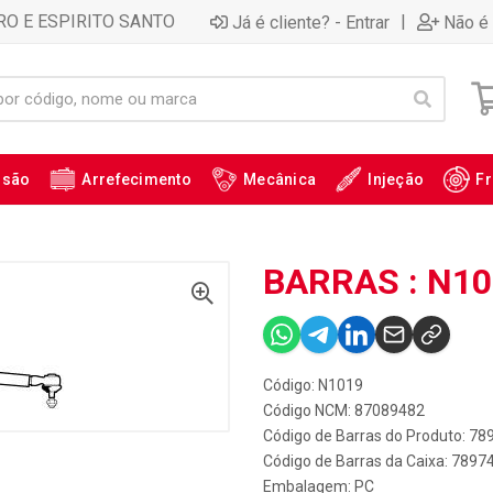
RO E ESPIRITO SANTO
|
Já é cliente? - Entrar
Não é 
ssão
Arrefecimento
Mecânica
Injeção
Fr
BARRAS : N1
Código: N1019
Código NCM: 87089482
Código de Barras do Produto: 7
Código de Barras da Caixa: 789
Embalagem: PC