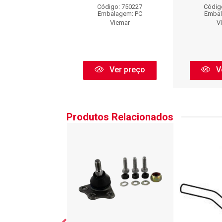
digo: 750227
Código: 750227
Códig
balagem: PC
Embalagem: PC
Embal
Viemar
Viemar
V
Ver preço
Ver preço
V
Produtos Relacionados