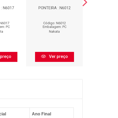
: N6017
PONTEIRA : N6012
PIVO : N1
 N6017
Código: N6012
Código: N1
em: PC
Embalagem: PC
Embalagem:
ta
Nakata
Nakata
 preço
Ver preço
Ver pr
cial
Ano Final