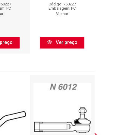
750227
Código: 750227
Código: 750
em: PC
Embalagem: PC
Embalagem:
ar
Viemar
Viemar
preço
Ver preço
Ver pr