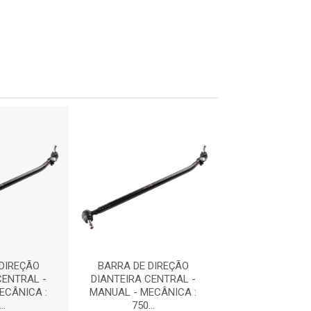
DIREÇÃO
BARRA DE DIREÇÃO
BARRA DE DI
CENTRAL -
DIANTEIRA CENTRAL -
DIANTEIRA CE
ECÂNICA :
MANUAL - MECÂNICA :
MANUAL - MEC
..
750...
750...