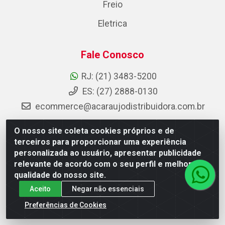
Freio
Eletrica
Fale Conosco
RJ: (21) 3483-5200
ES: (27) 2888-0130
ecommerce@acaraujodistribuidora.com.br
O nosso site coleta cookies próprios e de
terceiros para proporcionar uma experiência
AC Araujo Distribuidora - Rua Carneiro de Campos, 42 -
personalizada ao usuário, apresentar publicidade
São Cristóvão, Rio de Janeiro/RJ - CEP 20.920-410 -
relevante de acordo com o seu perfil e melhorar a
CNPJ 08.744.753/0003-85
qualidade do nosso site.
Aceito
Negar não essenciais
Preferências de Cookies