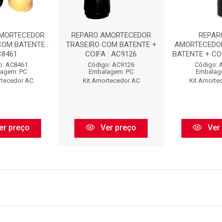
AMORTECEDOR
REPARO AMORTECEDOR
REPAR
COM BATENTE :
TRASEIRO COM BATENTE +
AMORTECEDO
C8461
COIFA : AC9126
BATENTE + COI
o: AC8461
Código: AC9126
Código: 
agem: PC
Embalagem: PC
Embalag
rtecedor AC
Kit Amortecedor AC
Kit Amorte
er preço
Ver preço
Ver