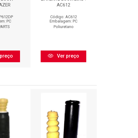
AZER
AC612
S10/BLAZ
SP612DP
Código: AC612
Código: SP6
em: PC
Embalagem: PC
Embalagem:
PARTS
Poliuretano
SHOCK PAR
preço
Ver preço
Ver pr