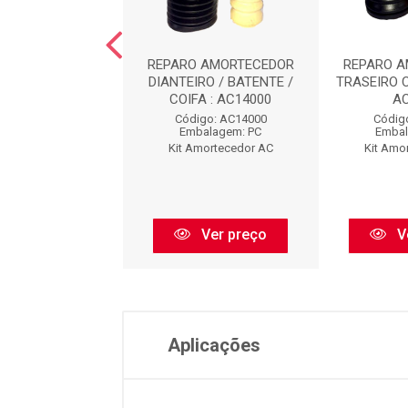
O AMORTECEDOR
REPARO AMORTECEDOR
REPARO 
EIRO : AC8473
DIANTEIRO / BATENTE /
TRASEIRO 
COIFA : AC14000
A
digo: AC8473
Código: AC14000
Códig
balagem: PC
Embalagem: PC
Embal
Amortecedor AC
Kit Amortecedor AC
Kit Amo
Ver preço
Ver preço
V
Aplicações