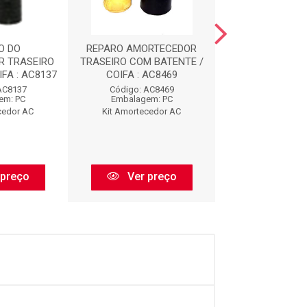
O DO
REPARO AMORTECEDOR
REPARO AMOR
R TRASEIRO
TRASEIRO COM BATENTE /
DIANTEIRO COM 
FA : AC8137
COIFA : AC8469
AC912
AC8137
Código: AC8469
Código: AC
em: PC
Embalagem: PC
Embalagem:
cedor AC
Kit Amortecedor AC
Kit Amorteced
 preço
Ver preço
Ver pr