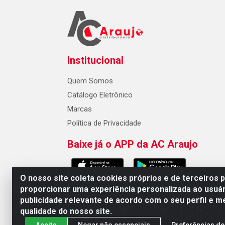
Institucional
Quem Somos
Catálogo Eletrônico
Marcas
Política de Privacidade
Baixe já o APP da AC Araujo
O nosso site coleta cookies próprios e de terceiros 
proporcionar uma experiência personalizada ao usuár
publicidade relevante de acordo com o seu perfil e m
AC Araujo Distribuidora - Rua 
qualidade do nosso site.
Aceito
Negar não essenciais
Preferências de