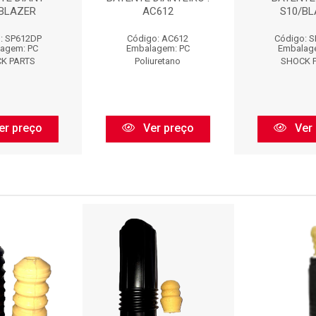
/BLAZER
AC612
S10/BL
: SP612DP
Código: AC612
Código: 
agem: PC
Embalagem: PC
Embalag
K PARTS
Poliuretano
SHOCK 
er preço
Ver preço
Ver 