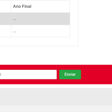
Ano Final
...
...