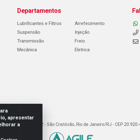
Departamentos
Fa
Lubrificantes e Filtros
Arrefecimento
Suspensão
Injeção
Transmissão
Freio
Mecânica
Eletrica
para
io, apresentar
elhorar a
Carneiro de Campos, 42 - São Cristóvão, Rio de Janeiro/RJ - CEP 20.92
 Cookies