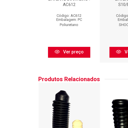
10/BLAZER
AC612
S10
igo: SP612DP
Código: AC612
Código
balagem: PC
Embalagem: PC
Embal
HOCK PARTS
Poliuretano
SHOC
Ver preço
Ver preço
V
Produtos Relacionados