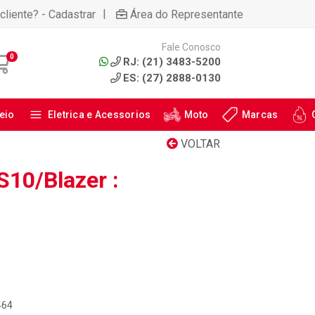
|
cliente? - Cadastrar
Área do Representante
Fale Conosco
0
RJ: (21) 3483-5200
ES: (27) 2888-0130
eio
Eletrica e Acessorios
Moto
Marcas
VOLTAR
S10/Blazer :
464