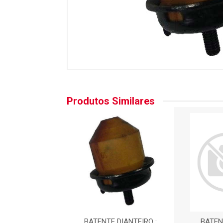
Produtos Similares
ENTE DIANT
BATENTE DIANTEIRO :
BATEN