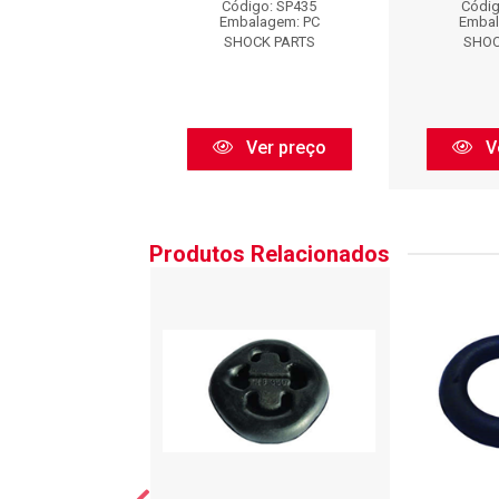
digo: SP435
Código: SP435
Códig
balagem: PC
Embalagem: PC
Embal
HOCK PARTS
SHOCK PARTS
SHOC
Ver preço
Ver preço
V
Produtos Relacionados