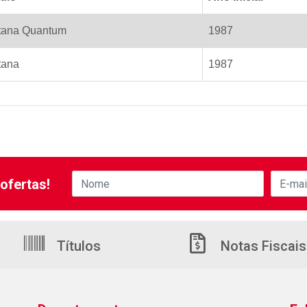
tana Quantum
1987
tana
1987
ofertas!
Títulos
Notas Fiscais