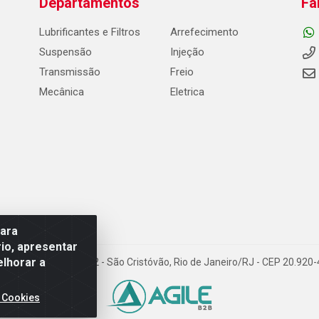
Departamentos
Fa
Lubrificantes e Filtros
Arrefecimento
Suspensão
Injeção
Transmissão
Freio
Mecânica
Eletrica
para
io, apresentar
elhorar a
Carneiro de Campos, 42 - São Cristóvão, Rio de Janeiro/RJ - CEP 20.92
 Cookies