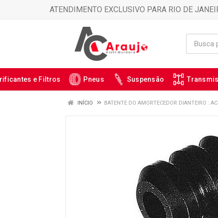
ATENDIMENTO EXCLUSIVO PARA RIO DE JANEI
rificantes e Filtros
Pneus
Suspensão
Transmi
INÍCIO
BATENTE DO AMORTECEDOR DIANTEIRO : AC