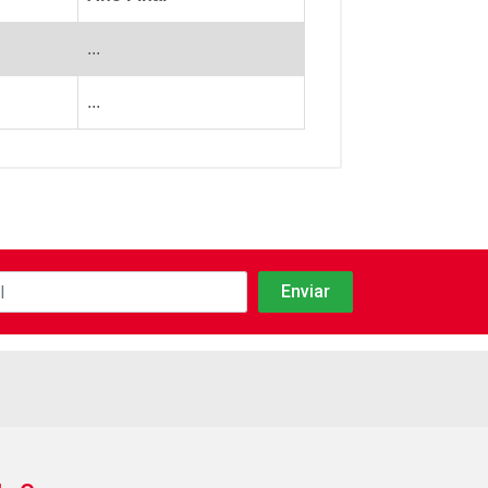
...
...