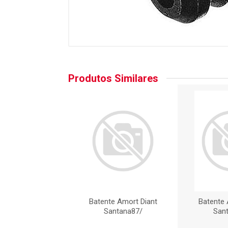
Produtos Similares
te Amort Diant
Batente Amort Diant
Batente 
antana87/
Santana87/
San