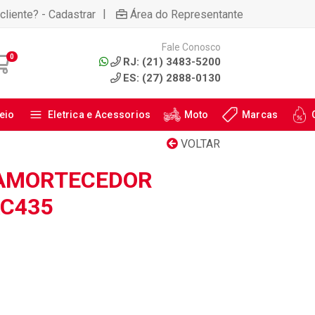
|
cliente? - Cadastrar
Área do Representante
Fale Conosco
0
RJ: (21) 3483-5200
ES: (27) 2888-0130
eio
Eletrica e Acessorios
Moto
Marcas
VOLTAR
 AMORTECEDOR
AC435