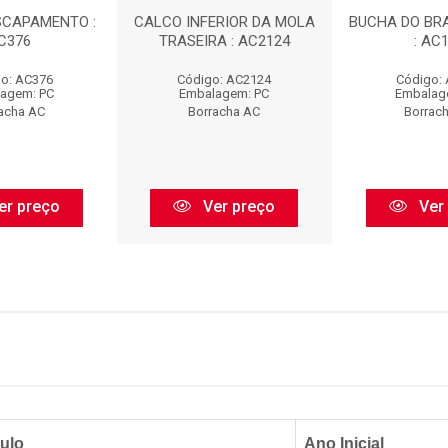
SCAPAMENTO :
CALCO INFERIOR DA MOLA
BUCHA DO BR
C376
TRASEIRA : AC2124
: AC
o: AC376
Código: AC2124
Código:
agem: PC
Embalagem: PC
Embalag
acha AC
Borracha AC
Borrac
er preço
Ver preço
Ver
ulo
Ano Inicial