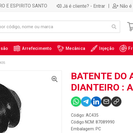
RO E ESPIRITO SANTO
|
Já é cliente? - Entrar
Não é 
ssão
Arrefecimento
Mecânica
Injeção
Fr
435
BATENTE DO
DIANTEIRO : 
Código: AC435
Código NCM: 87089990
Embalagem: PC