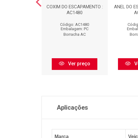
DO ESCAPAMENTO
COXIM DO ESCAPAMENTO :
ANEL DO E
EL) : AC1481
AC1480
A
digo: AC1481
Código: AC1480
Códig
balagem: PC
Embalagem: PC
Embal
orracha AC
Borracha AC
Borr
Ver preço
Ver preço
V
Aplicações
Marca
Veic