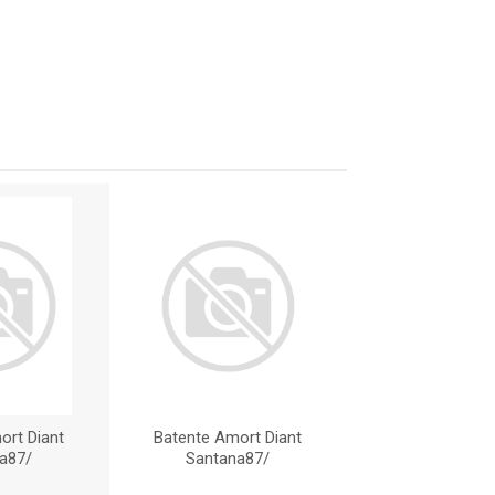
ort Diant
Batente Amort Diant
Batente Amort
a87/
Santana87/
Santana8