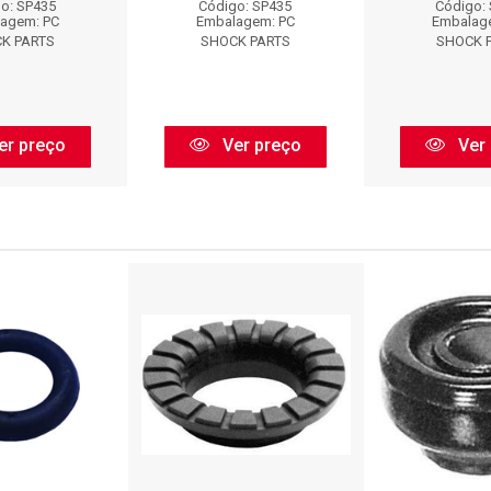
o: SP435
Código: SP435
Código:
agem: PC
Embalagem: PC
Embalag
K PARTS
SHOCK PARTS
SHOCK 
er preço
Ver preço
Ver 