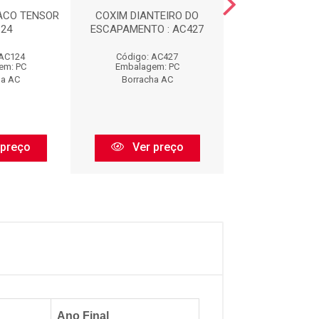
ACO TENSOR
COXIM DIANTEIRO DO
CALCO DE M
124
ESCAPAMENTO : AC427
DIANTEIRA : 
 AC124
Código: AC427
Código: AC
em: PC
Embalagem: PC
Embalagem:
ha AC
Borracha AC
Borracha 
 preço
Ver preço
Ver pr
Ano Final