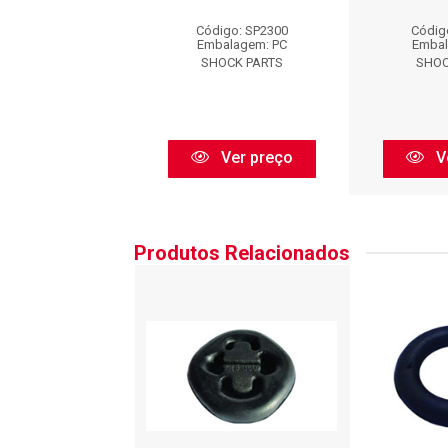
digo: SP2300
Código: SP2300
Códig
balagem: PC
Embalagem: PC
Embal
HOCK PARTS
SHOCK PARTS
SHOC
Ver preço
Ver preço
V
Produtos Relacionados