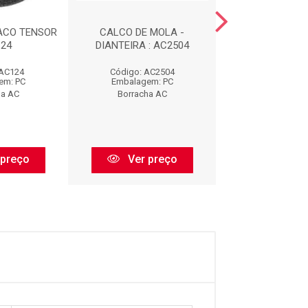
ACO TENSOR
CALCO DE MOLA -
COXIM DIANTE
124
DIANTEIRA : AC2504
ESCAPAMENTO 
 AC124
Código: AC2504
Código: AC
em: PC
Embalagem: PC
Embalagem:
ha AC
Borracha AC
Borracha 
 preço
Ver preço
Ver pr