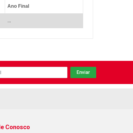
Ano Final
...
le Conosco