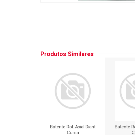
Produtos Similares
 Rol. Axial Diant
Batente Rol. Axial Diant
Batente Ro
Corsa
Corsa
C