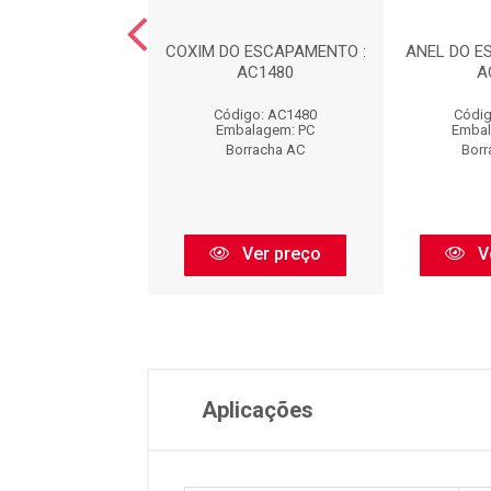
 DA SUSPENS?O -
COXIM DO ESCAPAMENTO :
ANEL DO E
TEIRA : AC440
AC1480
A
digo: AC440
Código: AC1480
Códig
balagem: PC
Embalagem: PC
Embal
orracha AC
Borracha AC
Borr
Ver preço
Ver preço
V
Aplicações