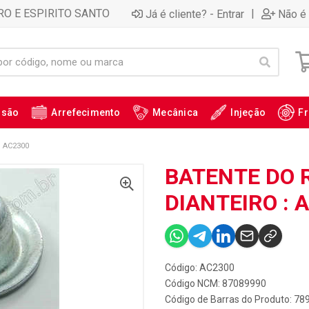
RO E ESPIRITO SANTO
|
Já é cliente? - Entrar
Não é 
ssão
Arrefecimento
Mecânica
Injeção
Fr
 AC2300
BATENTE DO 
DIANTEIRO : 
Código: AC2300
Código NCM: 87089990
Código de Barras do Produto: 7