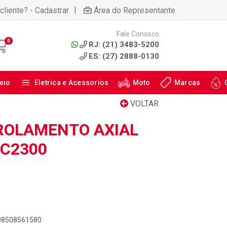
|
cliente? - Cadastrar
Área do Representante
Fale Conosco
0
RJ: (21) 3483-5200
ES: (27) 2888-0130
eio
Eletrica e Acessorios
Moto
Marcas
VOLTAR
ROLAMENTO AXIAL
AC2300
898508561580