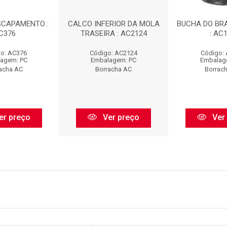
SCAPAMENTO :
CALCO INFERIOR DA MOLA
BUCHA DO BR
C376
TRASEIRA : AC2124
: AC
o: AC376
Código: AC2124
Código:
agem: PC
Embalagem: PC
Embalag
acha AC
Borracha AC
Borrac
er preço
Ver preço
Ver