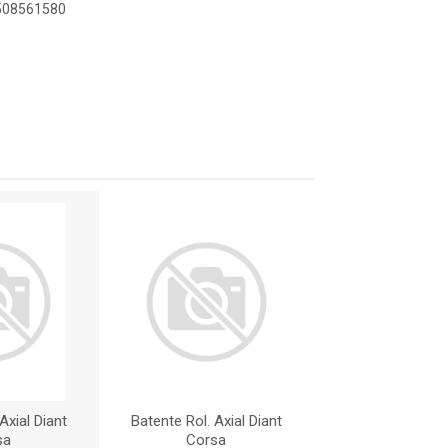
8508561580
Axial Diant
Batente Rol. Axial Diant
Batente Rol. Axi
sa
Corsa
Corsa