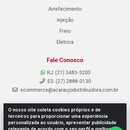
Arrefecimento
Injeção
Freio
Eletrica
Fale Conosco
RJ: (21) 3483-5200
ES: (27) 2888-0130
ecommerce@acaraujodistribuidora.com.br
O nosso site coleta cookies próprios e de
AC Araujo Distribuidora - Rua Carneiro de Campos, 42 -
terceiros para proporcionar uma experiência
São Cristóvão, Rio de Janeiro/RJ - CEP 20.920-410 -
personalizada ao usuário, apresentar publicidade
CNPJ 08.744.753/0003-85
relevante de acordo com o seu perfil e melhorar a