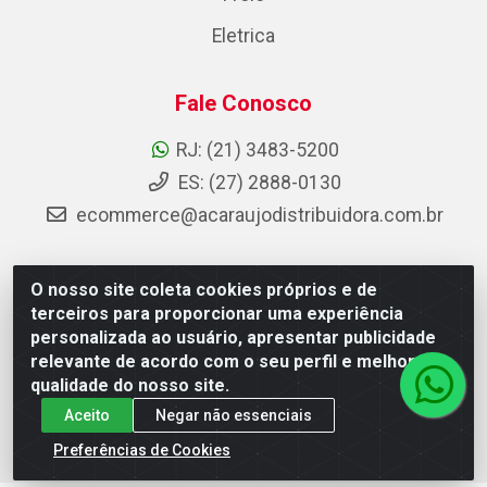
Eletrica
Fale Conosco
RJ: (21) 3483-5200
ES: (27) 2888-0130
ecommerce@acaraujodistribuidora.com.br
O nosso site coleta cookies próprios e de
AC Araujo Distribuidora - Rua Carneiro de Campos, 42 -
terceiros para proporcionar uma experiência
São Cristóvão, Rio de Janeiro/RJ - CEP 20.920-410 -
personalizada ao usuário, apresentar publicidade
CNPJ 08.744.753/0003-85
relevante de acordo com o seu perfil e melhorar a
qualidade do nosso site.
Aceito
Negar não essenciais
Preferências de Cookies