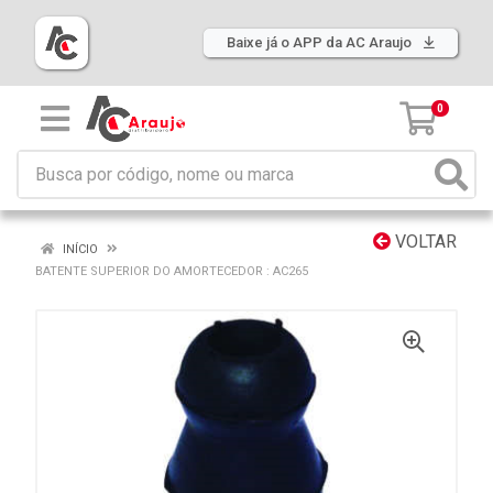
Baixe já o APP da AC Araujo
0
VOLTAR
INÍCIO
BATENTE SUPERIOR DO AMORTECEDOR : AC265