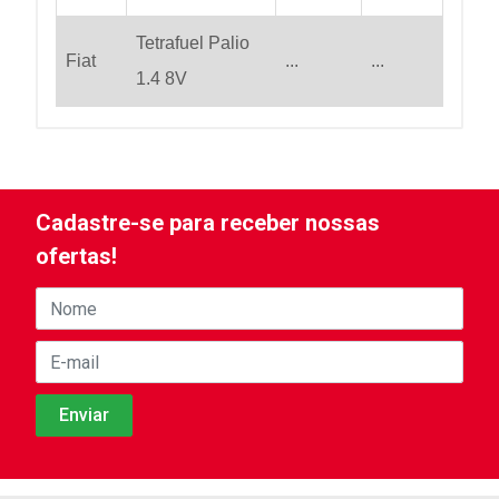
Tetrafuel Palio
Fiat
...
...
1.4 8V
Cadastre-se para receber nossas
ofertas!