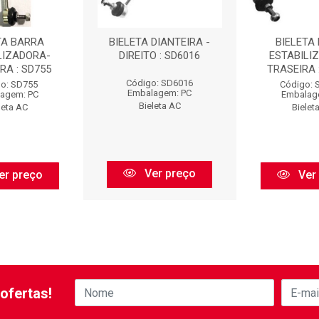
TA BARRA
BIELETA DIANTEIRA -
BIELETA
LIZADORA-
DIREITO : SD6016
ESTABILI
RA : SD755
TRASEIRA 
Código: SD6016
o: SD755
Código: 
Embalagem: PC
agem: PC
Embalag
Bieleta AC
leta AC
Bielet
Ver preço
er preço
Ver
ofertas!