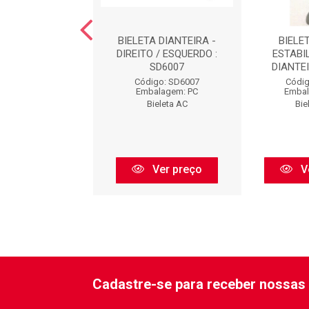
TA DIANTEIRA -
BIELETA DIANTEIRA -
BIELE
RDO : SD6010
DIREITO / ESQUERDO :
ESTABI
SD6007
DIANTEI
digo: SD6010
Código: SD6007
Códig
balagem: PC
Embalagem: PC
Embal
Bieleta AC
Bieleta AC
Bie
Ver preço
Ver preço
V
Cadastre-se para receber nossas 