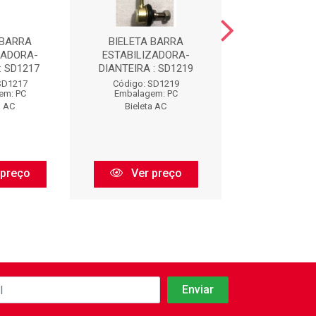
 BARRA
BIELETA BARRA
BIELETA B
ZADORA-
ESTABILIZADORA-
ESTABILIZA
: SD1217
DIANTEIRA : SD1219
DIANTEIRA : 
SD1217
Código: SD1219
Código: SD
em: PC
Embalagem: PC
Embalagem:
a AC
Bieleta AC
Bieleta A
 preço
Ver preço
Ver pr