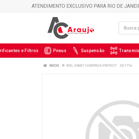
ATENDIMENTO EXCLUSIVO PARA RIO DE JANEI
rificantes e Filtros
Pneus
Suspensão
Transmi
INÍCIO
BIEL.DIANT.COMPASS/PATRIOT : SD1716