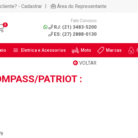
|
cliente? - Cadastrar
Área do Representante
Fale Conosco
0
RJ: (21) 3483-5200
ES: (27) 2888-0130
eio
Eletrica e Acessorios
Moto
Marcas
VOLTAR
OMPASS/PATRIOT :
78