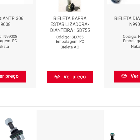
IANT.P 306 :
BIELETA BARRA
BIELETA DIA
99008
ESTABILIZADORA-
N990
DIANTEIRA : SD755
o: N99008
Código: 
Código: SD755
agem: PC
Embalag
Embalagem: PC
akata
Naka
Bieleta AC
er preço
Ver 
Ver preço