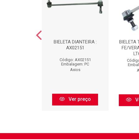
TA DIANTEIRA :
BIELETA DIANTEIRA :
BIELETA
AX02680
AX02151
FE/VERA
LT
igo: AX02680
Código: AX02151
Código
balagem: PC
Embalagem: PC
Embal
Axios
Axios
A
Ver preço
Ver preço
V