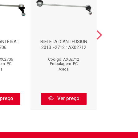
ANTEIRA :
BIELETA DIANT.FUSION
BIELETA DIANT
706
2013..-2712 : AX02712
AX0212
AX02706
Código: AX02712
Código: AX0
em: PC
Embalagem: PC
Embalagem:
os
Axios
Axios
 preço
Ver preço
Ver pr