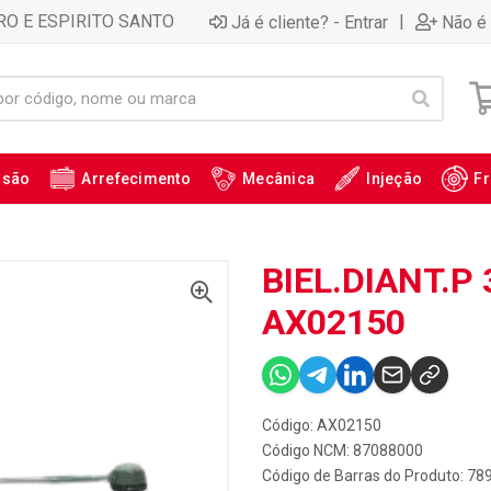
RO E ESPIRITO SANTO
|
Já é cliente? - Entrar
Não é 
ssão
Arrefecimento
Mecânica
Injeção
Fr
BIEL.DIANT.P 3
AX02150
Código: AX02150
Código NCM: 87088000
Código de Barras do Produto: 7