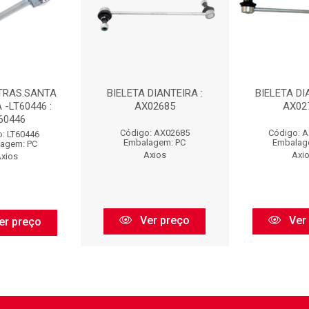
 TRAS.SANTA
BIELETA DIANTEIRA :
BIELETA DI
 -LT60446 :
AX02685
AX02
60446
Código: AX02685
Código: 
: LT60446
Embalagem: PC
Embalag
agem: PC
Axios
Axi
xios
Ver preço
Ver
er preço