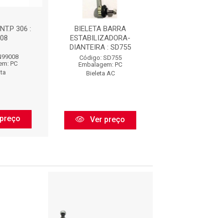
NT.P 306 :
BIELETA BARRA
BIELETA DIANT.
08
ESTABILIZADORA-
N99008
DIANTEIRA : SD755
N99008
Código: N9
Código: SD755
em: PC
Embalagem:
Embalagem: PC
ta
Nakata
Bieleta AC
preço
Ver pr
Ver preço