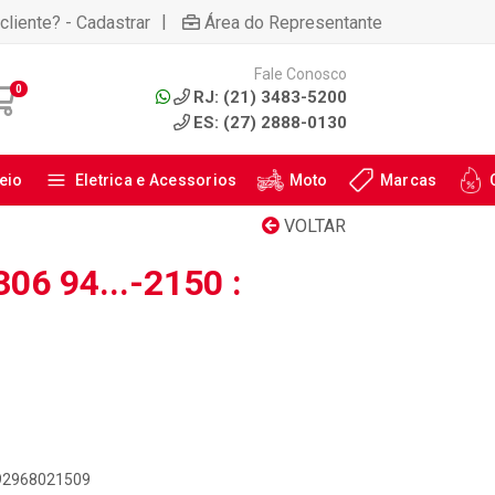
|
cliente? - Cadastrar
Área do Representante
Fale Conosco
0
RJ: (21) 3483-5200
ES: (27) 2888-0130
eio
Eletrica e Acessorios
Moto
Marcas
VOLTAR
06 94...-2150 :
892968021509