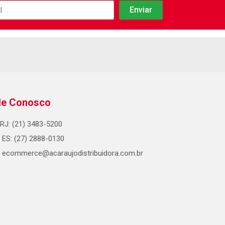
le Conosco
RJ: (21) 3483-5200
ES: (27) 2888-0130
ecommerce@acaraujodistribuidora.com.br