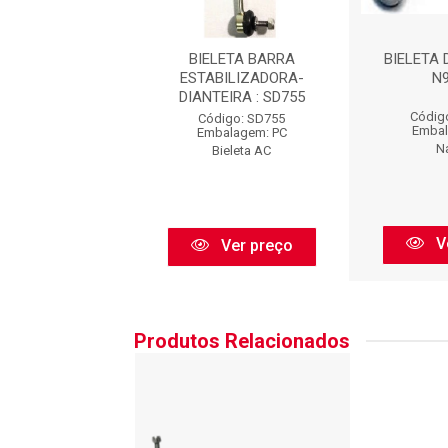
A DIANT.P 306 :
BIELETA BARRA
BIELETA D
N99008
ESTABILIZADORA-
N
DIANTEIRA : SD755
igo: N99008
Códig
Código: SD755
balagem: PC
Embal
Embalagem: PC
Nakata
N
Bieleta AC
Ver preço
V
Ver preço
Produtos Relacionados