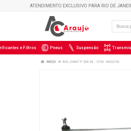
ATENDIMENTO EXCLUSIVO PARA RIO DE JANEI
rificantes e Filtros
Pneus
Suspensão
Transmi
INÍCIO
BIEL.DIANT.P 306 94...-2150 : AX02150