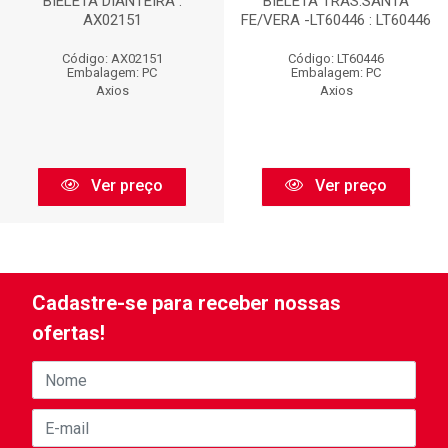
BIELETA DIANTEIRA :
BIELETA TRAS.SANTA
AX02151
FE/VERA -LT60446 : LT60446
Código: AX02151
Código: LT60446
Embalagem: PC
Embalagem: PC
Axios
Axios
Ver preço
Ver preço
Cadastre-se para receber nossas
ofertas!