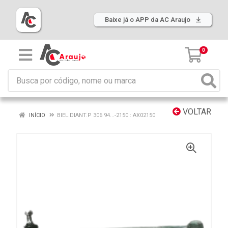
Baixe já o APP da AC Araujo
0
VOLTAR
INÍCIO
BIEL.DIANT.P 306 94...-2150 : AX02150