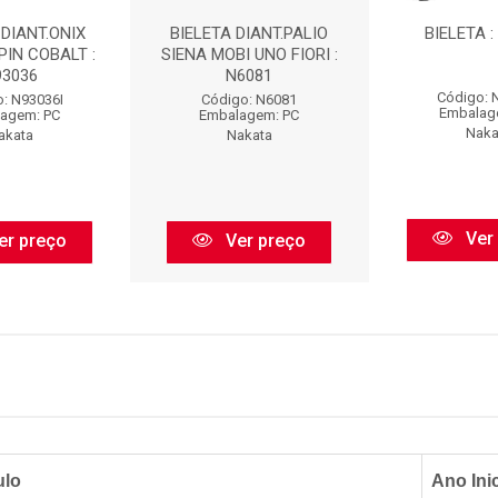
 DIANT.ONIX
BIELETA DIANT.PALIO
BIELETA :
PIN COBALT :
SIENA MOBI UNO FIORI :
93036
N6081
Código: 
: N93036I
Código: N6081
Embalag
agem: PC
Embalagem: PC
Naka
akata
Nakata
Ver
er preço
Ver preço
ulo
Ano Inic