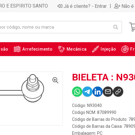
RO E ESPIRITO SANTO
|
Já é cliente? - Entrar
Não é 
ssão
Arrefecimento
Mecânica
Injeção
Fr
BIELETA : N9
Código: N93040
Código NCM: 87089990
Código de Barras do Produto: 7
Código de Barras da Caixa: 789
Embalagem: PC