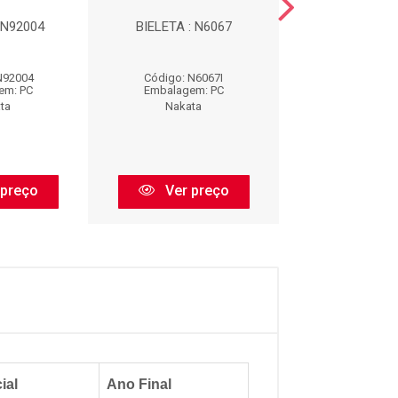
 N92004
BIELETA : N6067
BIELETA : N
N92004
Código: N6067I
Código: N9
em: PC
Embalagem: PC
Embalagem:
ta
Nakata
Nakata
 preço
Ver preço
Ver pr
ial
Ano Final