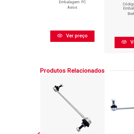
balagem: PC
Embalagem: PC
Códig
Cofap
Axios
Embal
Bie
Ver preço
Ver preço
V
Produtos Relacionados