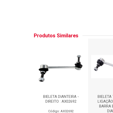
Produtos Similares
TA DIANTEIRA
BIELETA DIANTEIRA -
BIELETA
TO : BTC04202
DIREITO : AX02692
LIGAÇÃO
BARRA 
DIA
go: BTC04202
Código: AX02692