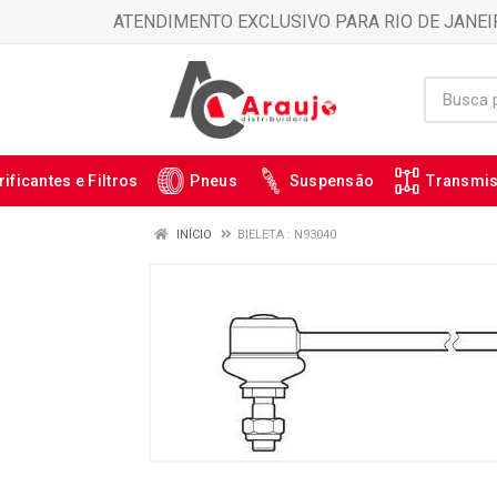
ATENDIMENTO EXCLUSIVO PARA RIO DE JANEI
rificantes e Filtros
Pneus
Suspensão
Transmi
INÍCIO
BIELETA : N93040