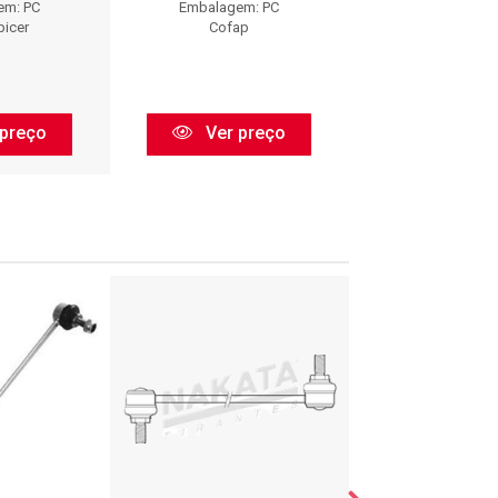
em: PC
Embalagem: PC
Embalagem:
picer
Cofap
Axios
preço
Ver preço
Ver pr