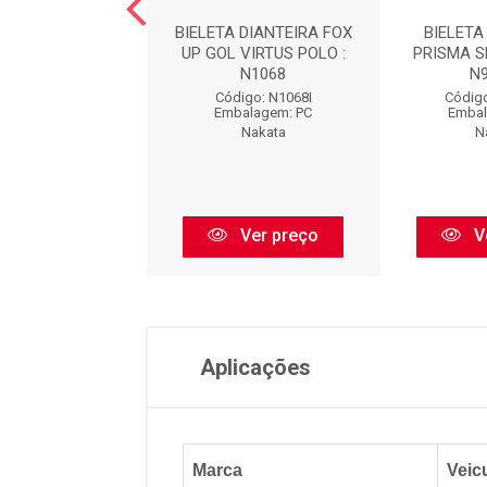
 DIANT. : N93032
BIELETA DIANTEIRA FOX
BIELETA
UP GOL VIRTUS POLO :
PRISMA S
N1068
N
igo: N93032I
Código: N1068I
Código
balagem: PC
Embalagem: PC
Embal
Nakata
Nakata
N
Ver preço
Ver preço
V
Aplicações
Marca
Veic