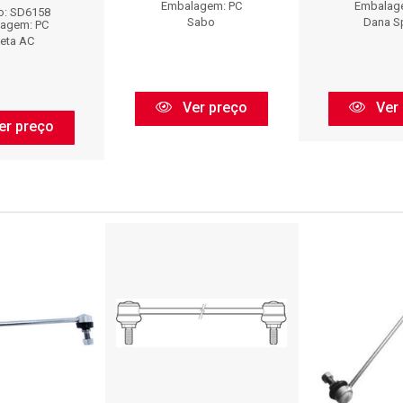
Embalagem: PC
Embalag
o: SD6158
Sabo
Dana S
agem: PC
leta AC
Ver preço
Ver 
er preço