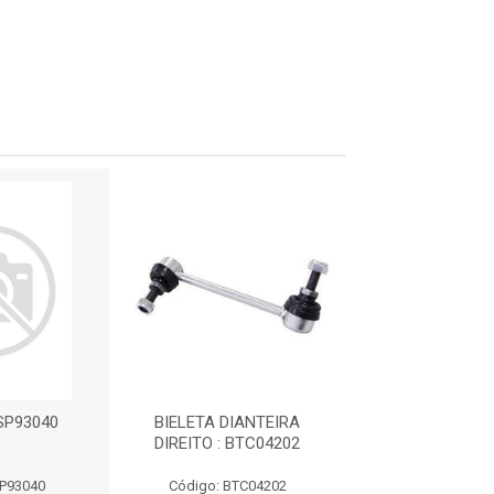
 SP93040
BIELETA DIANTEIRA
BIELETA DIANT
DIREITO : BTC04202
DIREITO : AX
SP93040
Código: BTC04202
Código: AX0