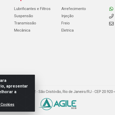
Lubrificantes e Filtros
Arrefecimento
Suspensão
Injeção
Transmissão
Freio
Mecânica
Eletrica
para
io, apresentar
elhorar a
Carneiro de Campos, 42 - São Cristóvão, Rio de Janeiro/RJ - CEP 20.92
 Cookies