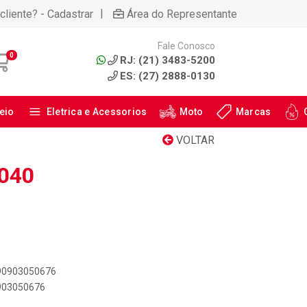
|
cliente? - Cadastrar
Área do Representante
Fale Conosco
0
RJ: (21) 3483-5200
ES: (27) 2888-0130
eio
Eletrica e Acessorios
Moto
Marcas
VOLTAR
3040
890903050676
0903050676