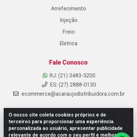
Arrefecimento
Injeção
Freio
Eletrica
Fale Conosco
RJ: (21) 3483-5200
ES: (27) 2888-0130
ecommerce@acaraujodistribuidora.com.br
O nosso site coleta cookies próprios e de
AC Araujo Distribuidora - Rua Carneiro de Campos, 42 -
terceiros para proporcionar uma experiência
São Cristóvão, Rio de Janeiro/RJ - CEP 20.920-410 -
personalizada ao usuário, apresentar publicidade
CNPJ 08.744.753/0003-85
relevante de acordo com o seu perfil e melhorar a