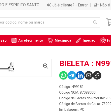
RO E ESPIRITO SANTO
|
Já é cliente? - Entrar
Não é 
ssão
Arrefecimento
Mecânica
Injeção
Fr
BIELETA : N9
Código: N99181
Código NCM: 87088000
Código de Barras do Produto: 7
Código de Barras da Caixa: 789
Embalagem: PC