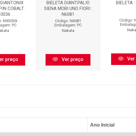
 DIANT.ONIX
BIELETA DIANT.PALIO
BIELETA :
PIN COBALT :
SIENA MOBI UNO FIORI :
93036
N6081
Código: 
: N93036I
Código: N6081
Embalag
agem: PC
Embalagem: PC
Naka
akata
Nakata
Ver
er preço
Ver preço
Ano Inicial