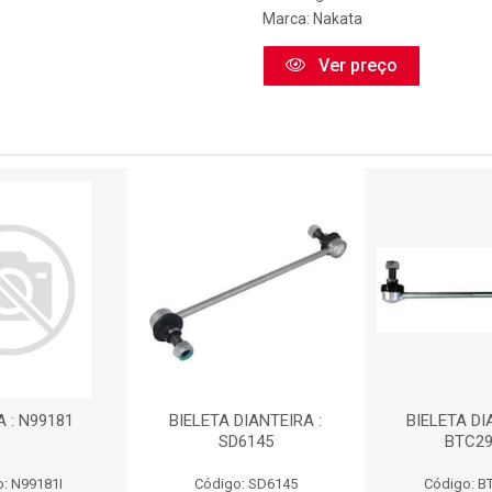
Marca:
Nakata
Ver preço
A : N99181
BIELETA DIANTEIRA :
BIELETA DI
SD6145
BTC29
: N99181I
Código: SD6145
Código: B