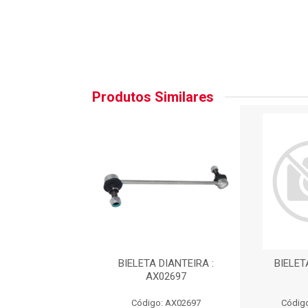
Produtos Similares
TA DIANTEIRA :
BIELETA DIANTEIRA :
BIELET
BTC29104
AX02697
go: BTC29104
Código: AX02697
Código