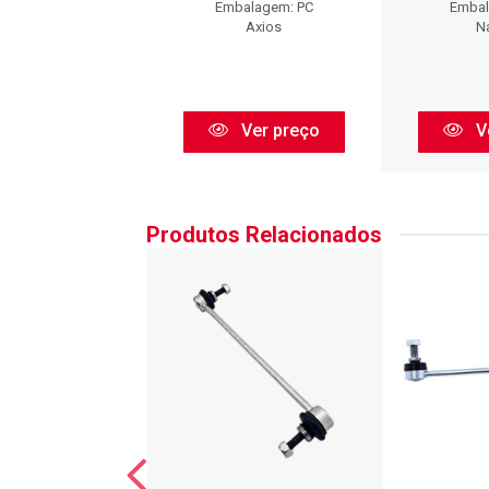
balagem: PC
Embalagem: PC
Embal
Cofap
Axios
N
Ver preço
Ver preço
V
Produtos Relacionados