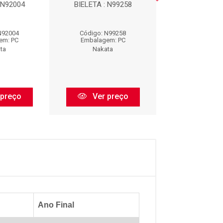
 N92004
BIELETA : N99258
BIELETA : N
N92004
Código: N99258
Código: N99
em: PC
Embalagem: PC
Embalagem:
ta
Nakata
Nakata
 preço
Ver preço
Ver pr
Ano Final