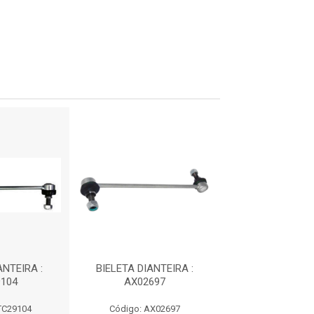
ANTEIRA :
BIELETA DIANTEIRA :
BIELETA : N
104
AX02697
TC29104
Código: AX02697
Código: N99