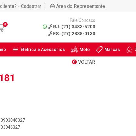
|
cliente? - Cadastrar
Área do Representante
Fale Conosco
0
RJ: (21) 3483-5200
ES: (27) 2888-0130
eio
Eletrica e Acessorios
Moto
Marcas
VOLTAR
9181
890903046327
0903046327