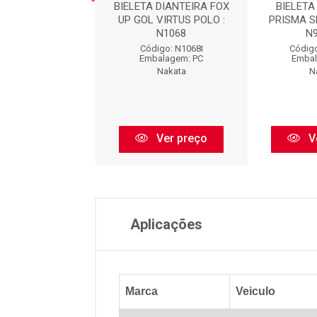
IANT.S10 97...12 :
BIELETA DIANTEIRA FOX
BIELETA
N93031
UP GOL VIRTUS POLO :
PRISMA S
N1068
N
digo: N93031
Código: N1068I
Código
balagem: PC
Embalagem: PC
Embal
Nakata
Nakata
N
Ver preço
Ver preço
V
Aplicações
Marca
Veiculo