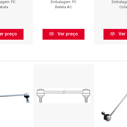
agem: PC
Embalagem: PC
Embalag
akata
Bieleta AC
Cof
er preço
Ver preço
Ver 