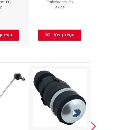
em: PC
Embalagem: PC
Embalagem:
ap
Axios
Nakata
preço
Ver preço
Ver pr