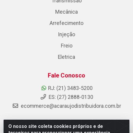
Transmissão
Mecânica
Arrefecimento
Injeção
Freio
Eletrica
Fale Conosco
RJ: (21) 3483-5200
ES: (27) 2888-0130
ecommerce@acaraujodistribuidora.com.br
O nosso site coleta cookies próprios e de
AC Araujo Distribuidora - Rua Carneiro de Campos, 42 -
terceiros para proporcionar uma experiência