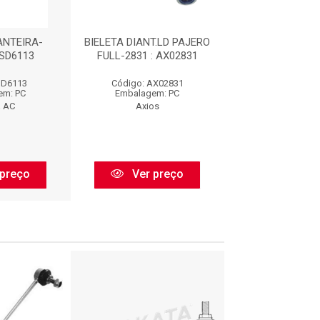
ANTEIRA-
BIELETA DIANT.LD PAJERO
BIELETA DIAN
 SD6113
FULL-2831 : AX02831
DIREITA : S
SD6113
Código: AX02831
Código: SD
em: PC
Embalagem: PC
Embalagem:
a AC
Axios
Bieleta A
preço
Ver preço
Ver pr