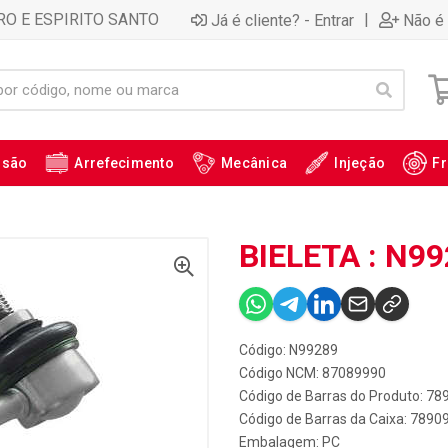
RO E ESPIRITO SANTO
|
Já é cliente? - Entrar
Não é 
ssão
Arrefecimento
Mecânica
Injeção
Fr
BIELETA : N9
Código: N99289
Código NCM: 87089990
Código de Barras do Produto: 7
Código de Barras da Caixa: 789
Embalagem: PC