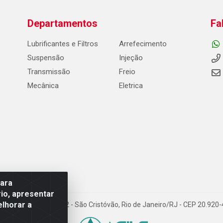
Departamentos
Fa
Lubrificantes e Filtros
Arrefecimento
Suspensão
Injeção
Transmissão
Freio
Mecânica
Eletrica
para
io, apresentar
elhorar a
Carneiro de Campos, 42 - São Cristóvão, Rio de Janeiro/RJ - CEP 20.92