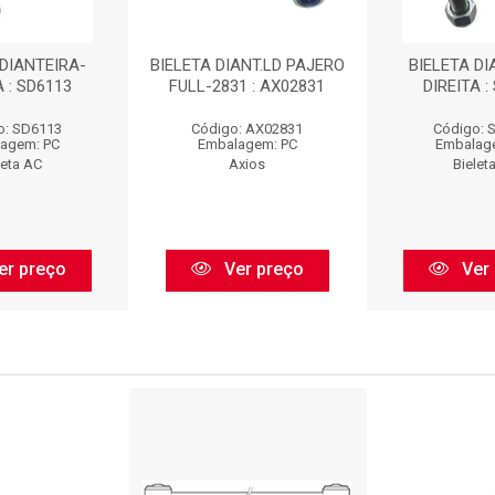
 DIANTEIRA-
BIELETA DIANT.LD PAJERO
BIELETA DI
A : SD6113
FULL-2831 : AX02831
DIREITA :
o: SD6113
Código: AX02831
Código: 
agem: PC
Embalagem: PC
Embalag
leta AC
Axios
Bielet
er preço
Ver preço
Ver 