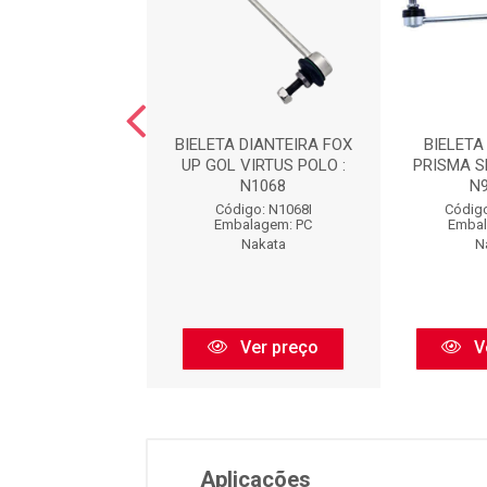
 DIANT. : N93032
BIELETA DIANTEIRA FOX
BIELETA
UP GOL VIRTUS POLO :
PRISMA S
N1068
N
igo: N93032I
Código: N1068I
Código
balagem: PC
Embalagem: PC
Embal
Nakata
Nakata
N
Ver preço
Ver preço
V
Aplicações