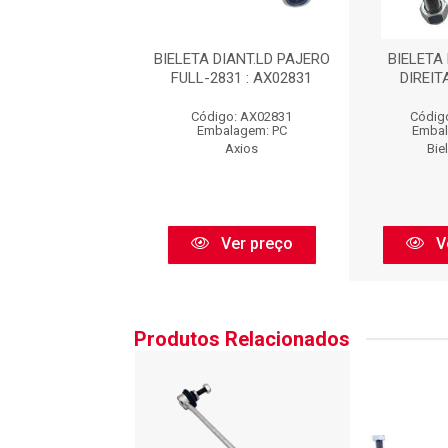
TA DIANTEIRA-
BIELETA DIANT.LD PAJERO
BIELETA
ITA : SD6113
FULL-2831 : AX02831
DIREIT
igo: SD6113
Código: AX02831
Códig
balagem: PC
Embalagem: PC
Embal
Bieleta AC
Axios
Bie
Ver preço
Ver preço
V
Produtos Relacionados