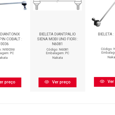
 DIANT.ONIX
BIELETA DIANT.PALIO
BIELETA :
PIN COBALT :
SIENA MOBI UNO FIORI :
93036
N6081
Código: 
: N93036I
Código: N6081
Embalag
agem: PC
Embalagem: PC
Naka
akata
Nakata
Ver
er preço
Ver preço