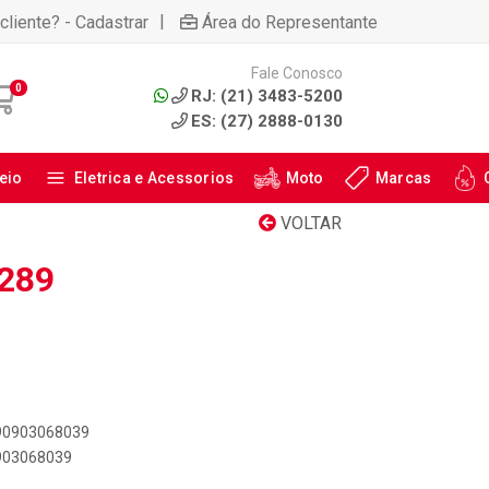
|
cliente? - Cadastrar
Área do Representante
Fale Conosco
0
RJ: (21) 3483-5200
ES: (27) 2888-0130
eio
Eletrica e Acessorios
Moto
Marcas
VOLTAR
9289
890903068039
0903068039