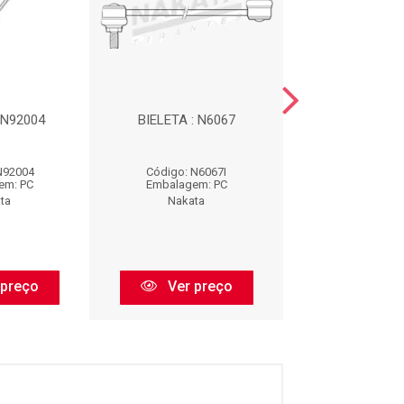
 N92004
BIELETA : N6067
BIELETA : N
N92004
Código: N6067I
Código: N9
em: PC
Embalagem: PC
Embalagem:
ta
Nakata
Nakata
 preço
Ver preço
Ver pr