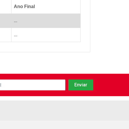
Ano Final
...
...