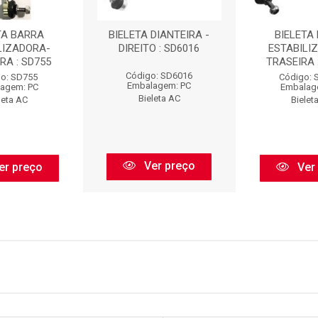
TA BARRA
BIELETA DIANTEIRA -
BIELETA
LIZADORA-
DIREITO : SD6016
ESTABILI
RA : SD755
TRASEIRA 
Código: SD6016
o: SD755
Código: 
Embalagem: PC
agem: PC
Embalag
Bieleta AC
leta AC
Bielet
Ver preço
er preço
Ver