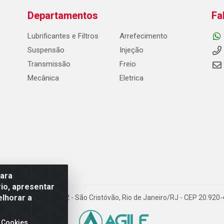
Departamentos
Fa
Lubrificantes e Filtros
Arrefecimento
Suspensão
Injeção
Transmissão
Freio
Mecânica
Eletrica
para
io, apresentar
elhorar a
Carneiro de Campos, 42 - São Cristóvão, Rio de Janeiro/RJ - CEP 20.92
 Cookies