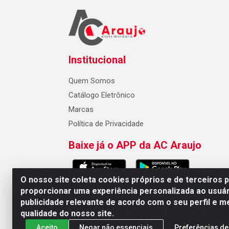
Institucional
Quem Somos
Catálogo Eletrônico
Marcas
Política de Privacidade
Baixe já o APP da AC Araujo
O nosso site coleta cookies próprios e de terceiros 
proporcionar uma experiência personalizada ao usuár
publicidade relevante de acordo com o seu perfil e m
AC Araujo Distribuidora - Rua 
qualidade do nosso site.
Aceito
Negar não essenciais
Preferências de