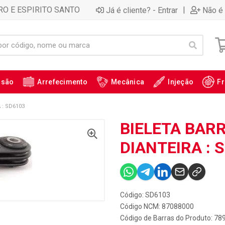
RO E ESPIRITO SANTO
|
Já é cliente? - Entrar
Não é 
ssão
Arrefecimento
Mecânica
Injeção
Fr
 : SD6103
BIELETA BAR
DIANTEIRA : 
Código: SD6103
Código NCM: 87088000
Código de Barras do Produto: 7