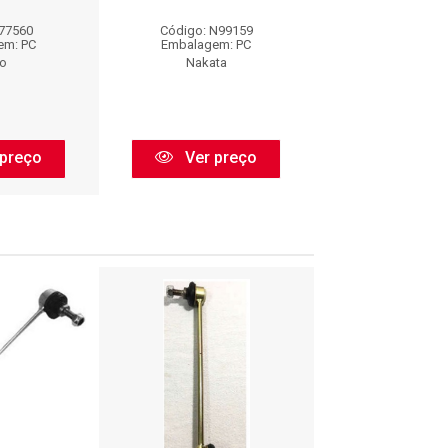
AC2482
 77560
Código: N99159
Código: AC
em: PC
Embalagem: PC
Embalagem:
o
Nakata
Borracha 
preço
Ver preço
Ver pr