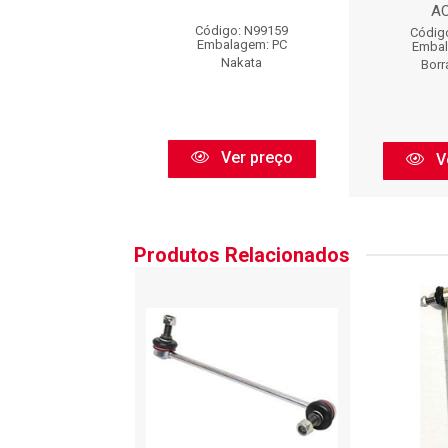
A
digo: 77560
Código: N99159
Códig
balagem: PC
Embalagem: PC
Embal
Sabo
Nakata
Borr
Ver preço
Ver preço
V
Produtos Relacionados