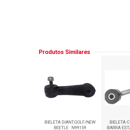
Produtos Similares
A SABO : 77560
BIELETA DIANT.GOLF/NEW
BIELETA 
BEETLE : N99159
BARRA EST