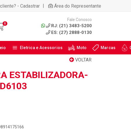
|
cliente? - Cadastrar
Área do Representante
Fale Conosco
0
RJ: (21) 3483-5200
ES: (27) 2888-0130
eio
Eletrica e Acessorios
Moto
Marcas
VOLTAR
RA ESTABILIZADORA-
SD6103
898914175166