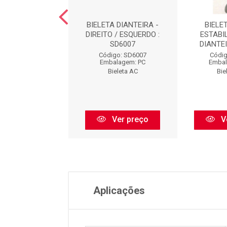
TA DIANTEIRA -
BIELETA DIANTEIRA -
BIELE
RDO : SD6010
DIREITO / ESQUERDO :
ESTABI
SD6007
DIANTEI
digo: SD6010
Código: SD6007
Códig
balagem: PC
Embalagem: PC
Embal
Bieleta AC
Bieleta AC
Bie
Ver preço
Ver preço
V
Aplicações