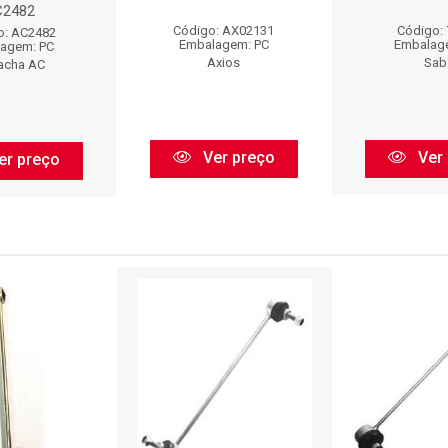
C2482
Código: AX02131
Código:
o: AC2482
Embalagem: PC
Embalag
agem: PC
Axios
Sab
acha AC
Ver preço
Ver 
er preço