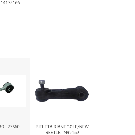
8914175166
O : 77560
BIELETA DIANT.GOLF/NEW
BIELETA COMP
BEETLE : N99159
BARRA ESTABILI