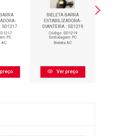
 BARRA
BIELETA BARRA
BIELETA B
ZADORA-
ESTABILIZADORA-
ESTABILIZA
: SD1217
DIANTEIRA : SD1219
DIANTEIRA : 
SD1217
Código: SD1219
Código: SD
em: PC
Embalagem: PC
Embalagem:
a AC
Bieleta AC
Bieleta A
 preço
Ver preço
Ver pr