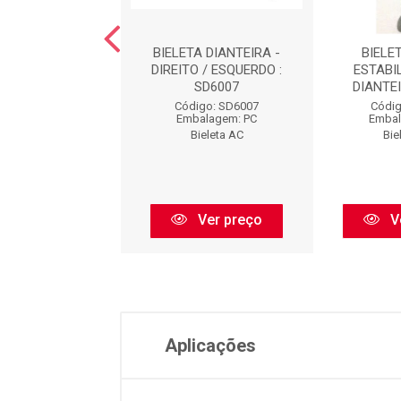
TA DIANTEIRA -
BIELETA DIANTEIRA -
BIELE
RDO : SD6010
DIREITO / ESQUERDO :
ESTABI
SD6007
DIANTEI
digo: SD6010
Código: SD6007
Códig
balagem: PC
Embalagem: PC
Embal
Bieleta AC
Bieleta AC
Bie
Ver preço
Ver preço
V
Aplicações