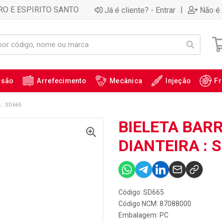
RO E ESPIRITO SANTO
|
Já é cliente? - Entrar
Não é 
ssão
Arrefecimento
Mecânica
Injeção
Fr
 : SD665
BIELETA BAR
DIANTEIRA : 
Código: SD665
Código NCM: 87088000
Embalagem: PC