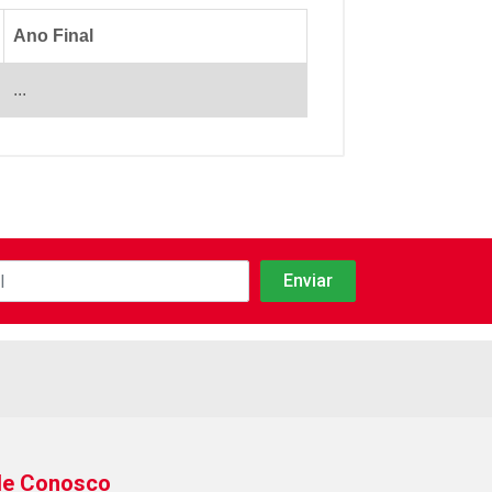
Ano Final
...
le Conosco