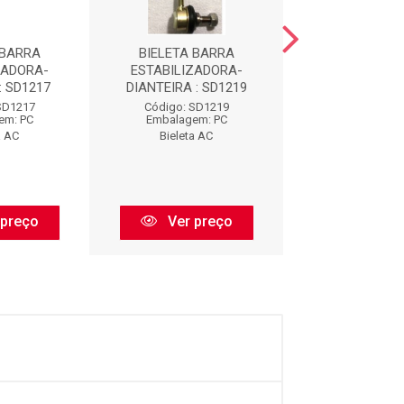
 BARRA
BIELETA BARRA
BIELETA B
ZADORA-
ESTABILIZADORA-
ESTABILIZA
: SD1217
DIANTEIRA : SD1219
DIANTEIRA : 
SD1217
Código: SD1219
Código: SD
em: PC
Embalagem: PC
Embalagem:
a AC
Bieleta AC
Bieleta A
 preço
Ver preço
Ver pr