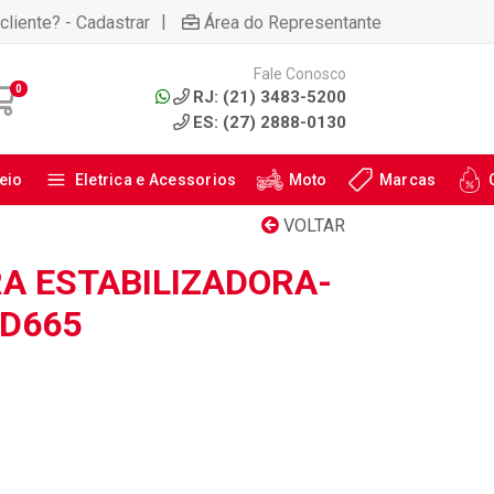
|
cliente? - Cadastrar
Área do Representante
Fale Conosco
0
RJ: (21) 3483-5200
ES: (27) 2888-0130
eio
Eletrica e Acessorios
Moto
Marcas
VOLTAR
RA ESTABILIZADORA-
SD665