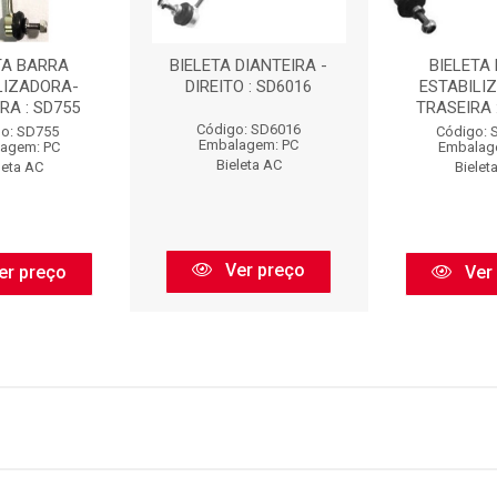
TA BARRA
BIELETA DIANTEIRA -
BIELETA
LIZADORA-
DIREITO : SD6016
ESTABILI
RA : SD755
TRASEIRA 
Código: SD6016
o: SD755
Código: 
Embalagem: PC
agem: PC
Embalag
Bieleta AC
leta AC
Bielet
Ver preço
er preço
Ver