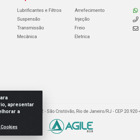
Lubrificantes e Filtros
Arrefecimento
Suspensão
Injeção
Transmissão
Freio
Mecânica
Eletrica
para
io, apresentar
elhorar a
Carneiro de Campos, 42 - São Cristóvão, Rio de Janeiro/RJ - CEP 20.92
 Cookies