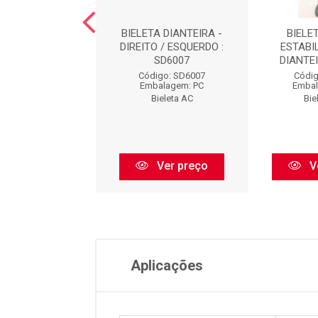
TA DIANTEIRA -
BIELETA DIANTEIRA -
BIELE
RDO : SD6010
DIREITO / ESQUERDO :
ESTABI
SD6007
DIANTEI
digo: SD6010
Código: SD6007
Códig
balagem: PC
Embalagem: PC
Embal
Bieleta AC
Bieleta AC
Bie
Ver preço
Ver preço
V
Aplicações