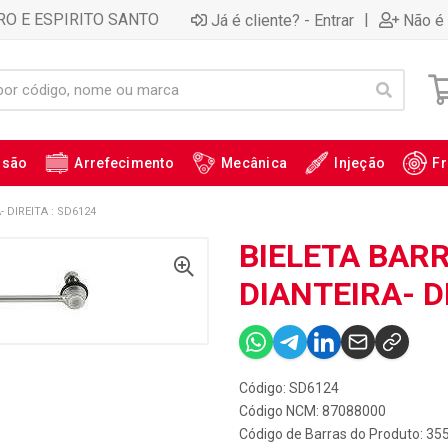
RO E ESPIRITO SANTO
|
Já é cliente? - Entrar
Não é 
ssão
Arrefecimento
Mecânica
Injeção
Fr
 DIREITA : SD6124
BIELETA BAR
DIANTEIRA- D
Código: SD6124
Código NCM: 87088000
Código de Barras do Produto: 35