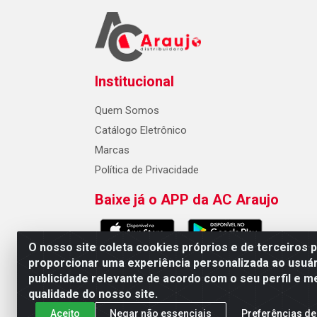
Institucional
Quem Somos
Catálogo Eletrônico
Marcas
Política de Privacidade
Baixe já o APP da AC Araujo
O nosso site coleta cookies próprios e de terceiros 
proporcionar uma experiência personalizada ao usuár
publicidade relevante de acordo com o seu perfil e m
AC Araujo Distribuidora - Rua 
qualidade do nosso site.
Aceito
Negar não essenciais
Preferências de