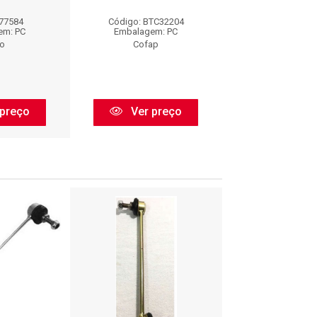
 77584
Código: BTC32204
Código: KBT
em: PC
Embalagem: PC
Embalagem:
o
Cofap
Perfect
preço
Ver preço
Ver pr