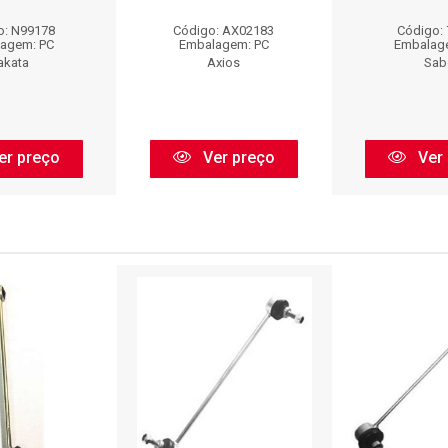
o: N99178
Código: AX02183
Código:
agem: PC
Embalagem: PC
Embalag
akata
Axios
Sab
er preço
Ver preço
Ver 