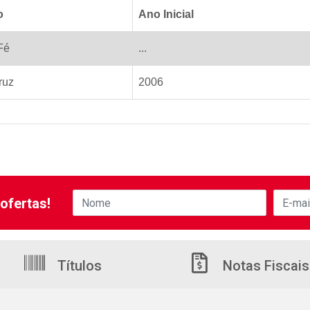
o
Ano Inicial
Fé
...
ruz
2006
ofertas!
Títulos
Notas Fiscais