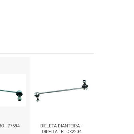
O : 77584
BIELETA DIANTEIRA -
IMP - BIELETA D
DIREITA : BTC32204
LD