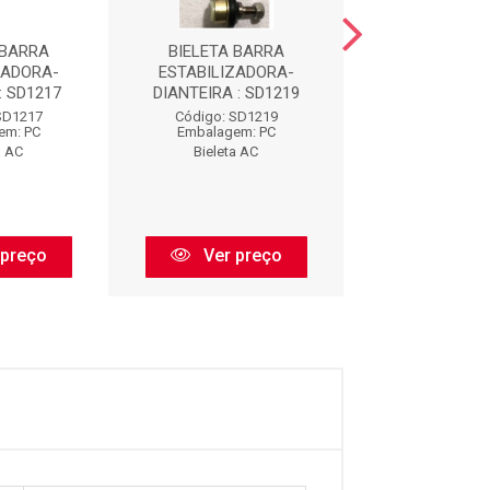
 BARRA
BIELETA BARRA
BIELETA B
ZADORA-
ESTABILIZADORA-
ESTABILIZA
: SD1217
DIANTEIRA : SD1219
DIANTEIRA : 
SD1217
Código: SD1219
Código: SD
em: PC
Embalagem: PC
Embalagem:
a AC
Bieleta AC
Bieleta A
 preço
Ver preço
Ver pr