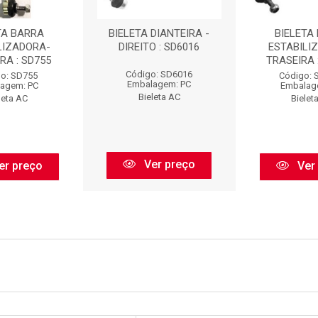
TA BARRA
BIELETA DIANTEIRA -
BIELETA
LIZADORA-
DIREITO : SD6016
ESTABILI
RA : SD755
TRASEIRA 
Código: SD6016
o: SD755
Código: 
Embalagem: PC
agem: PC
Embalag
Bieleta AC
leta AC
Bielet
Ver preço
er preço
Ver