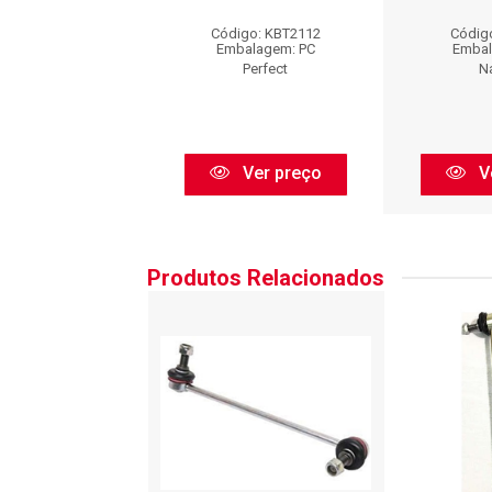
go: BTC32204
Código: KBT2112
Códig
balagem: PC
Embalagem: PC
Embal
Cofap
Perfect
N
Ver preço
Ver preço
V
Produtos Relacionados