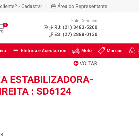
|
cliente? - Cadastrar
Área do Representante
Fale Conosco
0
RJ: (21) 3483-5200
ES: (27) 2888-0130
eio
Eletrica e Acessorios
Moto
Marcas
VOLTAR
RA ESTABILIZADORA-
IREITA : SD6124
58