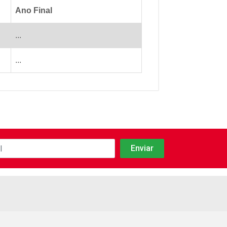
Ano Final
...
...