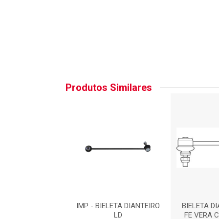
Produtos Similares
TA DIANTEIRA -
IMP - BIELETA DIANTEIRO
BIELETA D
TA : BTC32204
LD
FE VERA C