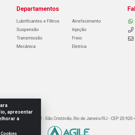
Departamentos
Fa
Lubrificantes e Filtros
Arrefecimento
Suspensão
Injeção
Transmissão
Freio
Mecânica
Eletrica
para
io, apresentar
elhorar a
Carneiro de Campos, 42 - São Cristóvão, Rio de Janeiro/RJ - CEP 20.92
 Cookies