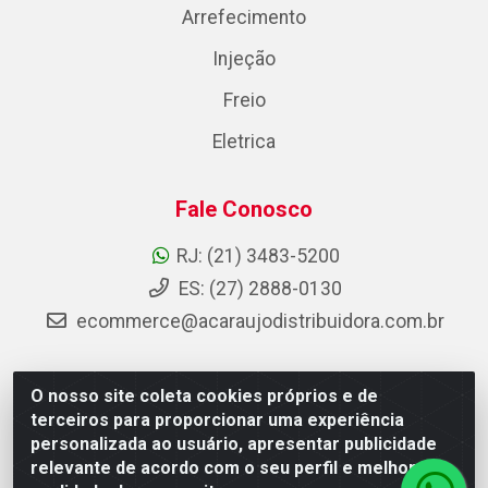
Arrefecimento
Injeção
Freio
Eletrica
Fale Conosco
RJ: (21) 3483-5200
ES: (27) 2888-0130
ecommerce@acaraujodistribuidora.com.br
O nosso site coleta cookies próprios e de
AC Araujo Distribuidora - Rua Carneiro de Campos, 42 -
terceiros para proporcionar uma experiência
São Cristóvão, Rio de Janeiro/RJ - CEP 20.920-410 -
personalizada ao usuário, apresentar publicidade
CNPJ 08.744.753/0003-85
relevante de acordo com o seu perfil e melhorar a