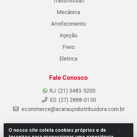
Transmissão
Mecânica
Arrefecimento
Injeção
Freio
Eletrica
Fale Conosco
RJ: (21) 3483-5200
ES: (27) 2888-0130
ecommerce@acaraujodistribuidora.com.br
O nosso site coleta cookies próprios e de
AC Araujo Distribuidora - Rua Carneiro de Campos, 42 -
terceiros para proporcionar uma experiência