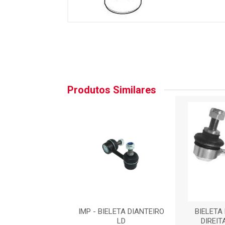
Produtos Similares
 DIANTEIRA LADO
IMP - BIELETA DIANTEIRO
BIELETA
DIRE
LD
DIREIT