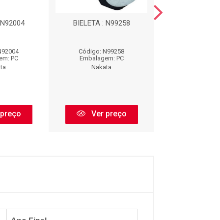
 N92004
BIELETA : N99258
BIELETA : N
N92004
Código: N99258
Código: N99
em: PC
Embalagem: PC
Embalagem:
ta
Nakata
Nakata
 preço
Ver preço
Ver pr