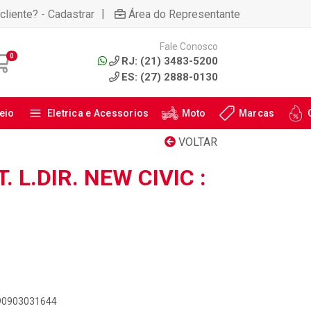
|
cliente? - Cadastrar
Área do Representante
Fale Conosco
0
RJ: (21) 3483-5200
ES: (27) 2888-0130
eio
Eletrica e Acessorios
Moto
Marcas
VOLTAR
. L.DIR. NEW CIVIC :
890903031644