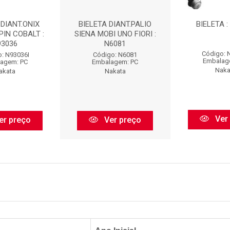
 DIANT.ONIX
BIELETA DIANT.PALIO
BIELETA :
PIN COBALT :
SIENA MOBI UNO FIORI :
93036
N6081
Código: 
: N93036I
Código: N6081
Embalag
agem: PC
Embalagem: PC
Naka
akata
Nakata
Ver
er preço
Ver preço