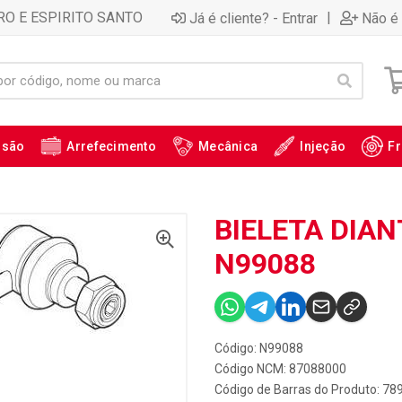
RO E ESPIRITO SANTO
|
Já é cliente? - Entrar
Não é 
ssão
Arrefecimento
Mecânica
Injeção
Fr
BIELETA DIANT
N99088
Código: N99088
Código NCM: 87088000
Código de Barras do Produto: 7