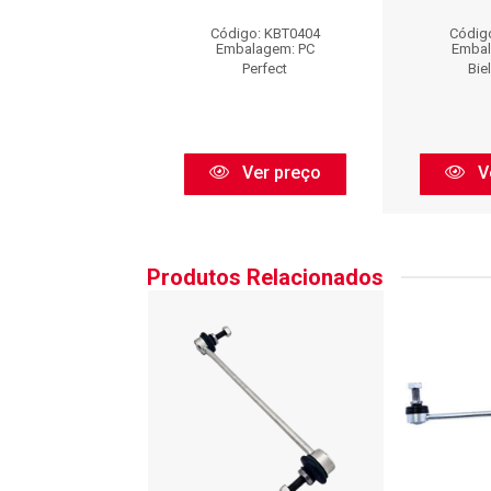
igo: AX02257
Código: KBT0404
Códig
balagem: PC
Embalagem: PC
Embal
Axios
Perfect
Bie
Ver preço
Ver preço
V
Produtos Relacionados