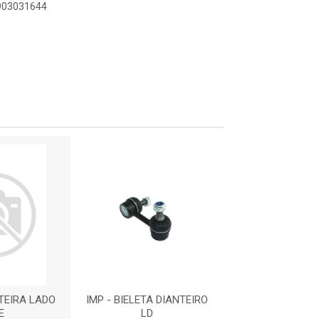
0903031644
TEIRA LADO
IMP - BIELETA DIANTEIRO
BIELETA DIAN
E
LD
DIREITA : S