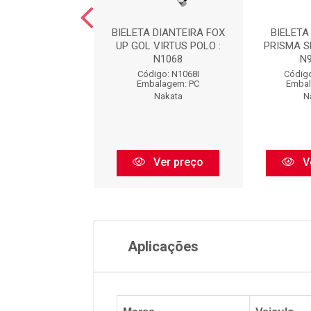
TA DIANT.TORO
BIELETA DIANTEIRA FOX
BIELETA
SS RENEGADE :
UP GOL VIRTUS POLO :
PRISMA S
N99251
N1068
N
igo: N99251I
Código: N1068I
Código
balagem: PC
Embalagem: PC
Embal
Nakata
Nakata
N
Ver preço
Ver preço
V
Aplicações