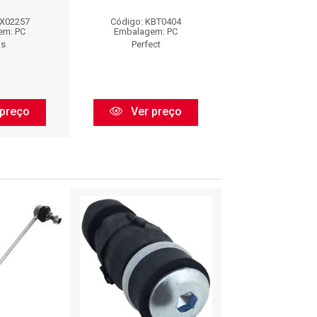
AX02257
Código: KBT0404
Código: SD
em: PC
Embalagem: PC
Embalagem:
os
Perfect
Bieleta A
preço
Ver preço
Ver pr