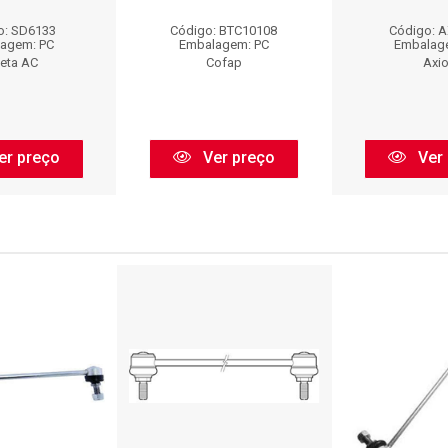
o: SD6133
Código: BTC10108
Código: 
agem: PC
Embalagem: PC
Embalag
leta AC
Cofap
Axi
er preço
Ver preço
Ver 