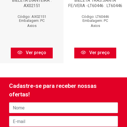
BIELETA DIANTEIRA :
BIELETA TRAS.SANTA
AX02151
FE/VERA -LT60446 : LT60446
Código: AX02151
Código: LT60446
Embalagem: PC
Embalagem: PC
Axios
Axios
Ver preço
Ver preço
Cadastre-se para receber nossas
ofertas!