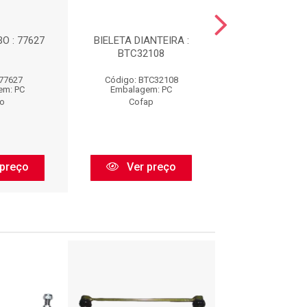
O : 77627
BIELETA DIANTEIRA :
BIELETA DIANT
BTC32108
N99150
 77627
Código: BTC32108
Código: N9
em: PC
Embalagem: PC
Embalagem:
o
Cofap
Nakata
preço
Ver preço
Ver pr