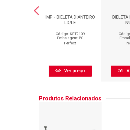
TA DIANTEIRA :
IMP - BIELETA DIANTEIRO
BIELETA 
N99150
LD/LE
N
igo: N99150
Código: KBT2109
Código
balagem: PC
Embalagem: PC
Embal
Nakata
Perfect
N
Ver preço
Ver preço
V
Produtos Relacionados