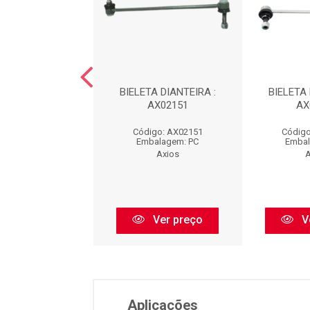
BIELETA
BIELETA DIANTEIRA :
BIELETA 
DUSTER/CAPTUR-
AX02151
AX
8 : AX02688
Código: AX02151
Código
igo: AX02688
Embalagem: PC
Embal
balagem: PC
Axios
A
Axios
Ver preço
V
Ver preço
Aplicações