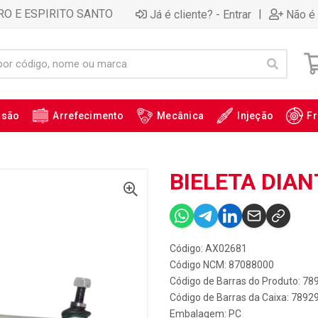
RO E ESPIRITO SANTO
|
Já é cliente? - Entrar
Não é 
ssão
Arrefecimento
Mecânica
Injeção
Fr
BIELETA DIAN
Código: AX02681
Código NCM: 87088000
Código de Barras do Produto: 7
Código de Barras da Caixa: 789
Embalagem: PC