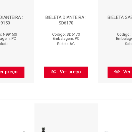
DIANTEIRA :
BIELETA DIANTEIRA :
BIELETA SAB
99150
SD6170
: N99150I
Código: SD6170
Código:
agem: PC
Embalagem: PC
Embalag
akata
Bieleta AC
Sab
er preço
Ver preço
Ver 