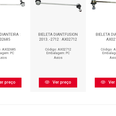
DIANTEIRA :
BIELETA DIANT.FUSION
BIELETA DI
02685
2013..-2712 : AX02712
AX02
: AX02685
Código: AX02712
Código: 
agem: PC
Embalagem: PC
Embalag
xios
Axios
Axi
er preço
Ver preço
Ver