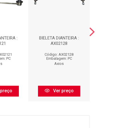
ANTEIRA :
BIELETA DIANTEIRA :
BIELETA DIANT
121
AX02128
AX0213
AX02121
Código: AX02128
Código: AX0
em: PC
Embalagem: PC
Embalagem:
os
Axios
Axios
 preço
Ver preço
Ver pr