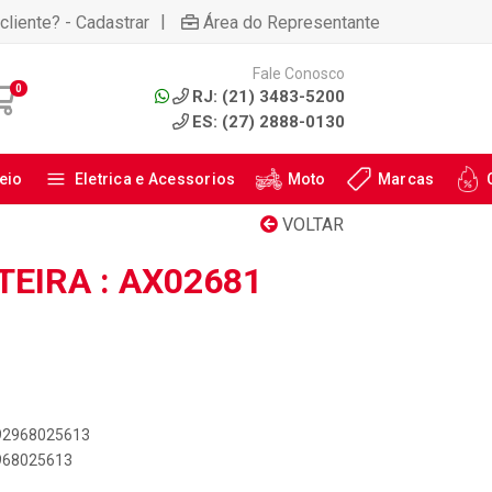
|
cliente? - Cadastrar
Área do Representante
Fale Conosco
0
RJ: (21) 3483-5200
ES: (27) 2888-0130
eio
Eletrica e Acessorios
Moto
Marcas
VOLTAR
TEIRA : AX02681
892968025613
2968025613