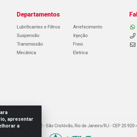
Departamentos
Fa
Lubrificantes e Filtros
Arrefecimento
Suspensão
Injeção
Transmissão
Freio
Mecânica
Eletrica
para
io, apresentar
elhorar a
Carneiro de Campos, 42 - São Cristóvão, Rio de Janeiro/RJ - CEP 20.92