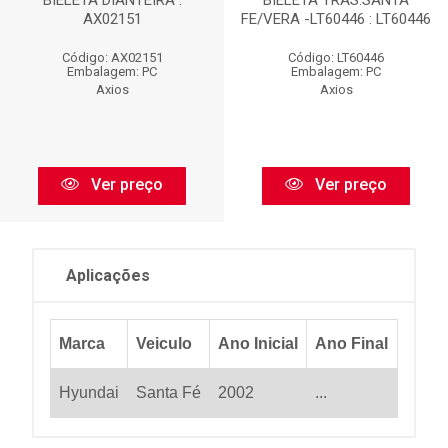
BIELETA DIANTEIRA :
BIELETA TRAS.SANTA
AX02151
FE/VERA -LT60446 : LT60446
Código: AX02151
Código: LT60446
Embalagem: PC
Embalagem: PC
Axios
Axios
Ver preço
Ver preço
Aplicações
Marca
Veiculo
Ano Inicial
Ano Final
Hyundai
Santa Fé
2002
...